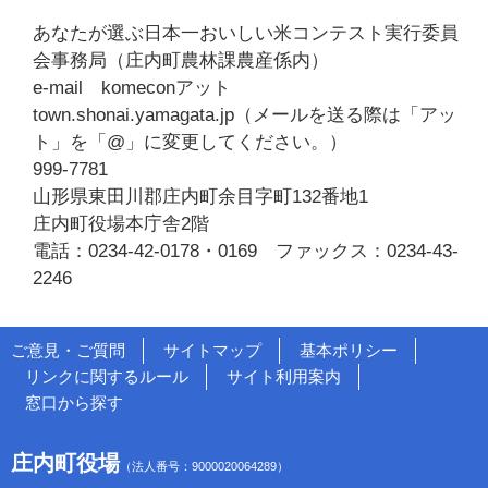
あなたが選ぶ日本一おいしい米コンテスト実行委員
会事務局（庄内町農林課農産係内）
e-mail komeconアット
town.shonai.yamagata.jp（メールを送る際は「アッ
ト」を「@」に変更してください。）
999-7781
山形県東田川郡庄内町余目字町132番地1
庄内町役場本庁舎2階
電話：0234-42-0178・0169 ファックス：0234-43-
2246
ご意見・ご質問
サイトマップ
基本ポリシー
リンクに関するルール
サイト利用案内
窓口から探す
庄内町役場
（法人番号：9000020064289）