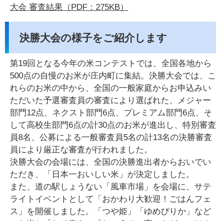
大会 審査結果（PDF：275KB）
決勝大会の様子をご紹介します
第19回となる今年の米コンテストでは、全国各地から
500点の自慢のお米が庄内町に集結。決勝大会では、こ
れらのお米の中から、全国の一般家庭からお申込みい
ただいた予選審査員の審査により選ばれた、メジャー
部門12点、ネクスト部門6点、プレミアム部門6点、そ
して高校生部門6点の計30点のお米が進出し、特別審査
員8名、公募による一般審査員5名の計13名の決勝審査
員により厳正な審査が行われました。
決勝大会の会場には、全国の決勝進出者からおいでい
ただき、「日本一おいしい米」が決定しました。
また、道の駅しょうない「風車市場」を会場に、サテ
ライトイベントとして「おかわり大歓迎！ごはんフェ
ス」を開催しました。「つや姫」「ゆめぴりか」など