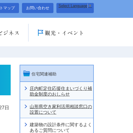
Select Language
▼
トマップ
お問い合わせ
ビジネス
観光・イベント
住宅関連補助
庄内町定住応援住まいづくり補
助金制度のおしらせ
山形県空き家利活用相談窓口の
27日
設置について
建築物の設計条件に関するよく
あるご質問について