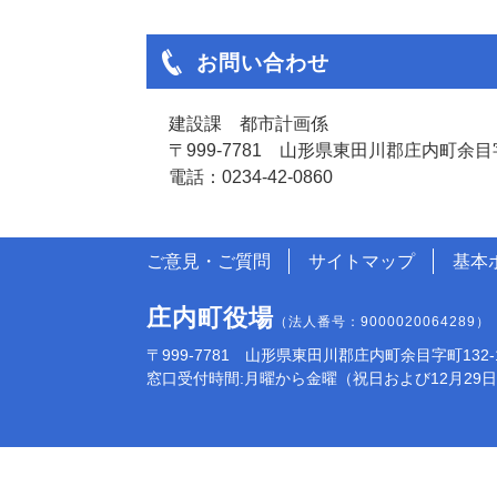
お問い合わせ
建設課 都市計画係
〒999-7781 山形県東田川郡庄内町余目字
電話：0234-42-0860
ご意見・ご質問
サイトマップ
基本
庄内町役場
（法人番号：9000020064289）
〒999-7781 山形県東田川郡庄内町余目字町132-1 電話:
窓口受付時間:月曜から金曜（祝日および12月29日