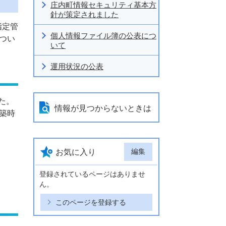
庄内町情報セキュリティ基本方
針が策定されました
指定管
個人情報ファイル簿の公表につ
つい
いて
運用状況の公表
た。
情報が見つからないときは
築時
編集
お気に入り
登録されているページはありませ
ん。
このページを登録する