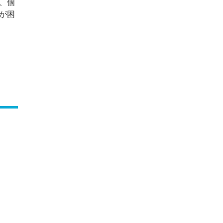
、個
が困