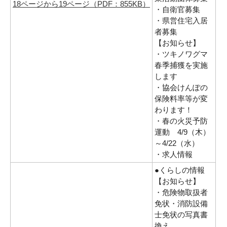
18ページから19ページ（PDF：855KB）
・自衛官募集
・県営住宅入居
者募集
【お知らせ】
・ツキノワグマ
春季捕獲を実施
します
・協会けんぽの
保険料率等が変
わります！
・春の火災予防
運動 4/9（木）
～4/22（水）
・求人情報
●くらしの情報
【お知らせ】
・危険物取扱者
免状・消防設備
士免状の写真書
換え