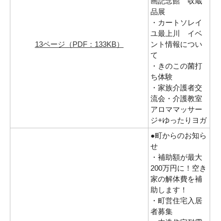
画記念館 収蔵
品展
・カートソレイ
ユ最上川 イベ
13ページ（PDF：133KB）
ント情報につい
て
・きのこの菌打
ち体験
・家族介護者交
流会・介護教室
アロママッサー
ジ+ゆったりヨガ
●町からのお知ら
せ
・補助額が最大
200万円に！空き
家の解体費を補
助します！
・町営住宅入居
者募集