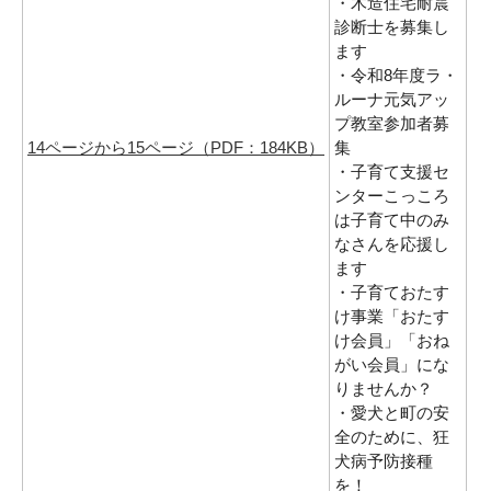
・木造住宅耐震
診断士を募集し
ます
・令和8年度ラ・
ルーナ元気アッ
プ教室参加者募
14ページから15ページ（PDF：184KB）
集
・子育て支援セ
ンターこっころ
は子育て中のみ
なさんを応援し
ます
・子育ておたす
け事業「おたす
け会員」「おね
がい会員」にな
りませんか？
・愛犬と町の安
全のために、狂
犬病予防接種
を！