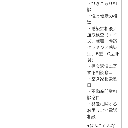
・ひきこもり相
談
・性と健康の相
談
・感染症相談／
血液検査（エイ
ズ、梅毒、性器
クラミジア感染
症、B型・C型肝
炎）
・借金返済に関
する相談窓口
・空き家相談窓
口
・不動産開業相
談窓口
・発達に関する
お困りごと電話
相談
●はんこたんな