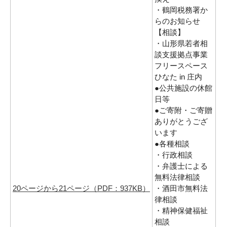
・鶴岡税務署か
らのお知らせ
【相談】
・山形県若者相
談支援拠点事業
フリースペース
ひなた in 庄内
●公共施設の休館
日等
●ご寄附・ご寄贈
ありがとうござ
います
●各種相談
・行政相談
・弁護士による
無料法律相談
20ページから21ページ（PDF：937KB）
・酒田市無料法
律相談
・精神保健福祉
相談