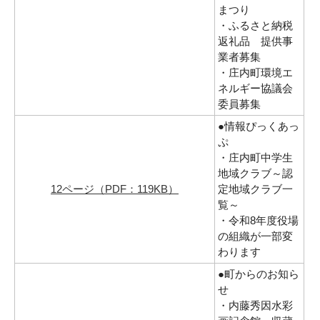
まつり
・ふるさと納税
返礼品 提供事
業者募集
・庄内町環境エ
ネルギー協議会
委員募集
●情報ぴっくあっ
ぷ
・庄内町中学生
地域クラブ～認
12ページ（PDF：119KB）
定地域クラブ一
覧～
・令和8年度役場
の組織が一部変
わります
●町からのお知ら
せ
・内藤秀因水彩