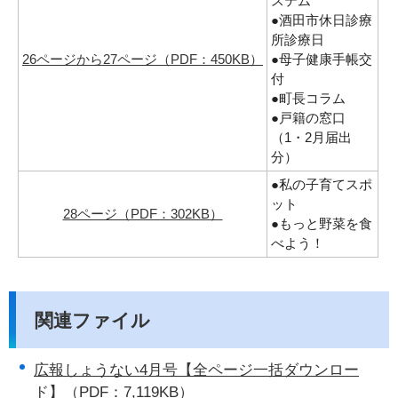
ステム
●酒田市休日診療
所診療日
26ページから27ページ（PDF：450KB）
●母子健康手帳交
付
●町長コラム
●戸籍の窓口
（1・2月届出
分）
●私の子育てスポ
ット
28ページ（PDF：302KB）
●もっと野菜を食
べよう！
関連ファイル
広報しょうない4月号【全ページ一括ダウンロー
ド】（PDF：7,119KB）