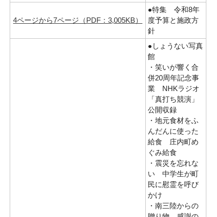
●特集 令和8年
4ページから7ページ（PDF：3,005KB）
度予算と施政方
針
●しょうない写真
館
・笑いが響く合
併20周年記念事
業 NHKラジオ
「真打ち競演」
公開収録
・地元食材をふ
んだんに使った
給食 庄内町め
ぐみ給食
・震災を忘れな
い 中学生が町
民に慰霊を呼び
かけ
・南三陸からの
贈り物 感謝の