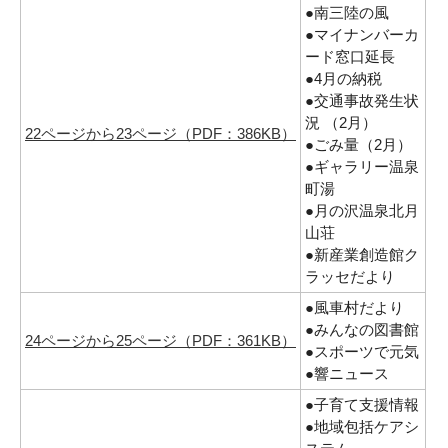
●南三陸の風
●マイナンバーカ
ード窓口延長
●4月の納税
●交通事故発生状
況 （2月）
22ページから23ページ（PDF：386KB）
●ごみ量（2月）
●ギャラリー温泉
町湯
●月の沢温泉北月
山荘
●新産業創造館ク
ラッセだより
●風車村だより
●みんなの図書館
24ページから25ページ（PDF：361KB）
●スポーツで元気
●響ニュース
●子育て支援情報
●地域包括ケアシ