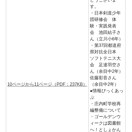
す。
・日本剣道少年
団研修会 体
験・実践発表
会 池田結子さ
ん（立川小6年）
・第37回都道府
県対抗全日本
ソフトテニス大
会 足達羽空さ
ん（余目中2年）
佐藤彩音さん
10ページから11ページ（PDF：237KB）
（余目中2年）
●情報ぴっくあっ
ぷ
・庄内町学校再
編整備について
・ゴールデンウ
ィークは図書館
へ！としょかん