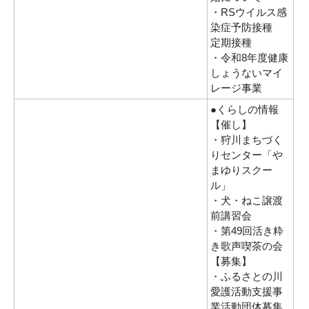
・RSウイルス感
染症予防接種
定期接種
・令和8年度健康
しょうないマイ
レージ事業
●くらしの情報
【催し】
・狩川まちづく
りセンター「や
まゆりスクー
ル」
・犬・ねこ譲渡
前講習会
・第49回活き粋
き歌声喫茶の会
【募集】
・ふるさとの川
愛護活動支援事
業活動団体募集