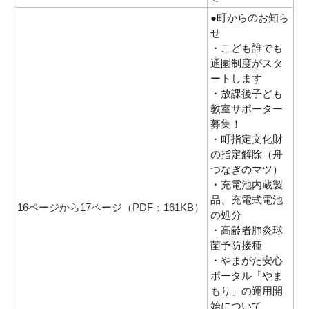
●町からのお知ら
せ
・こども誰でも
通園制度がスタ
ートします
・放課後子ども
教室サポーター
募集！
・町指定文化財
の指定解除（舟
つなぎのマツ）
・充電池内蔵製
品、充電式電池
16ページから17ページ（PDF：161KB）
の処分
・高齢者肺炎球
菌予防接種
・やまがた安心
ポータル「やま
もり」の運用開
始について