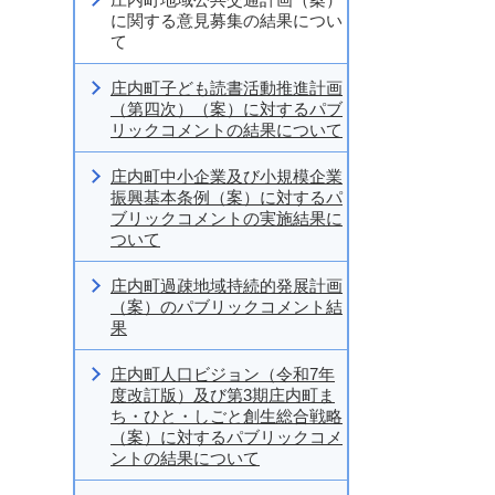
に関する意見募集の結果につい
て
庄内町子ども読書活動推進計画
（第四次）（案）に対するパブ
リックコメントの結果について
庄内町中小企業及び小規模企業
振興基本条例（案）に対するパ
ブリックコメントの実施結果に
ついて
庄内町過疎地域持続的発展計画
（案）のパブリックコメント結
果
庄内町人口ビジョン（令和7年
度改訂版）及び第3期庄内町ま
ち・ひと・しごと創生総合戦略
（案）に対するパブリックコメ
ントの結果について