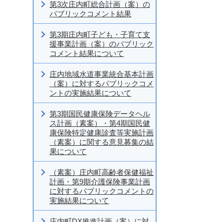
第3次庄内町総合計画（案）の
パブリックコメント結果
第3期庄内町子ども・子育て支
援事業計画（案）のパブリック
コメント結果について
庄内地域水道事業統合基本計画
（案）に対するパブリックコメ
ントの実施結果について
第3期国民健康保険データヘル
ス計画（素案）・第4期国民健
康保険特定健康診査等実施計画
（素案）に関する意見募集の結
果について
（素案）庄内町高齢者保健福祉
計画・第9期介護保険事業計画
に対するパブリックコメントの
実施結果について
庄内町DX推進計画（案）に対