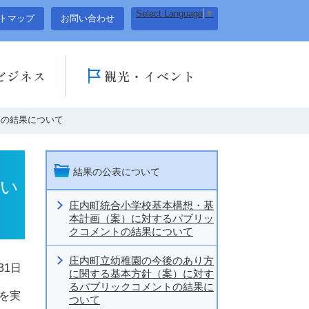
Select Language
▼
トマップ
お問い合わせ
ビジネス
観光・イベント
集の結果について
結果の公表について
つい
庄内町統合小学校基本構想・基
本計画（案）に対するパブリッ
クコメントの結果について
庄内町立幼稚園の今後のあり方
31日
に関する基本方針（案）に対す
るパブリックコメントの結果に
を実
ついて