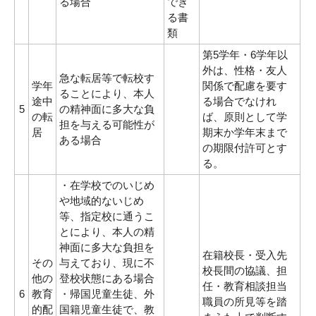
る場合
でき
る書
類
第5学年・6学年以
外は、性格・友人
急な転居等で転校す
学年
関係で配慮を要す
ることにより、本人
途中
る場合でなけれ
5
の精神面に多大な負
の転
ば、原則として学
担を与える可能性が
居
期末か学年末まで
ある場合
の期限付許可とす
る。
・在学校でのいじめ
や地域的ないじめ
等、指定校に通うこ
とにより、本人の精
神面に多大な負担を
在籍校長・受入先
その
与えており、現に不
校長間の協議、担
他の
登校状態にある場合
任・教育相談担当
6
教育
・帰国児童生徒、外
職員の所見等を踏
的配
国籍児童生徒で、教