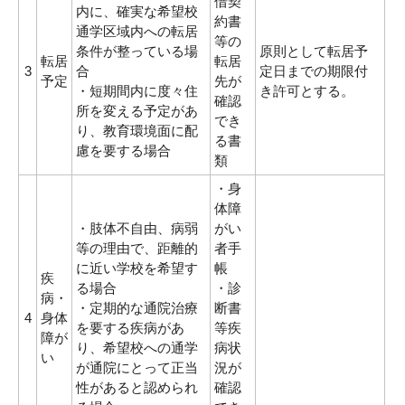
借契
内に、確実な希望校
約書
通学区域内への転居
等の
条件が整っている場
原則として転居予
転居
転居
3
合
定日までの期限付
予定
先が
・短期間内に度々住
き許可とする。
確認
所を変える予定があ
でき
り、教育環境面に配
る書
慮を要する場合
類
・身
体障
・肢体不自由、病弱
がい
等の理由で、距離的
者手
に近い学校を希望す
帳
疾
る場合
・診
病・
・定期的な通院治療
断書
4
身体
を要する疾病があ
等疾
障が
り、希望校への通学
病状
い
が通院にとって正当
況が
性があると認められ
確認