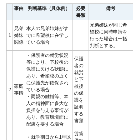
事由
判断基準（具体例）
必要
備考
書類
兄弟姉妹が同じ希
兄弟
本人の兄弟姉妹がす
望校に同時申請を
1
姉妹
でに希望校に在学し
行った場合は一括
関係
ている場合
判断とする。
・保護者の就労状況
保護
等により、下校後の
者の
保護に欠ける状態に
就労
あり、希望校の近く
と下
に保護先が確保され
家庭
校後
2
ている場合
事情
の保
・両親の離婚等、本
護を
人の精神面に多大な
証明
負担を与える事情が
する
あり、教育環境面に
書類
配慮を要する場合
賃貸
・就学期日から1年以