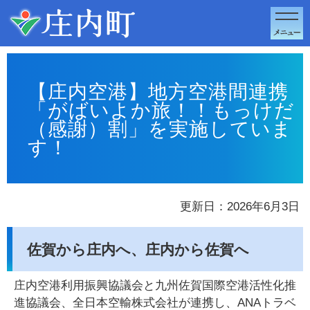
このページの本文へ移動
【庄内空港】地方空港間連携
「がばいよか旅！！もっけだ
（感謝）割」を実施していま
す！
更新日：2026年6月3日
佐賀から庄内へ、庄内から佐賀へ
庄内空港利用振興協議会と九州佐賀国際空港活性化推
進協議会、全日本空輸株式会社が連携し、ANAトラベ