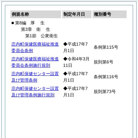
例規名称
制定年月日
種別番号
■ 第8編
厚
生
第3章
衛
生
第1節 公衆衛生
庄内町保健医療福祉推進
◆平成17年7
条例第115号
委員会条例
月1日
庄内町保健医療福祉推進
◆令和4年3月
規則第6号
委員会条例施行規則
11日
庄内町保健センター設置
◆平成17年7
条例第116号
及び管理条例
月1日
庄内町保健センター設置
◆平成17年7
規則第73号
及び管理条例施行規則
月1日