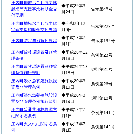
庄内町地域おこし協力隊
◆平成29年3
起業等支援事業補助金交
告示第48号
月24日
付要綱
庄内町地域おこし協力隊
◆令和2年12
告示第222号
定着支援補助金交付要綱
月9日
◆平成17年7
庄内町特定農地貸付規程
告示第192号
月1日
庄内町放牧場設置及び管
◆平成26年12
条例第23号
理条例
月18日
庄内町放牧場設置及び管
◆平成26年12
規則第21号
理条例施行規則
月18日
庄内町淡水魚養殖施設設
◆平成20年3
条例第26号
置及び管理条例
月19日
庄内町淡水魚養殖施設設
◆平成20年3
規則第18号
置及び管理条例施行規則
月19日
庄内町普通共用林野運営
◆平成17年7
条例第141号
に関する条例
月1日
庄内町火入れに関する条
◆平成17年7
条例第142号
例
月1日