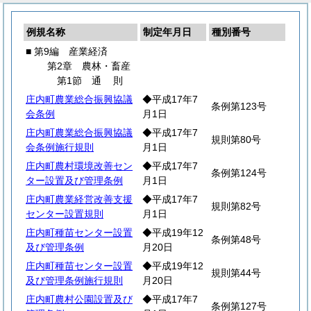
例規名称
制定年月日
種別番号
■ 第9編 産業経済
第2章 農林・畜産
第1節
通
則
庄内町農業総合振興協議
◆平成17年7
条例第123号
会条例
月1日
庄内町農業総合振興協議
◆平成17年7
規則第80号
会条例施行規則
月1日
庄内町農村環境改善セン
◆平成17年7
条例第124号
ター設置及び管理条例
月1日
庄内町農業経営改善支援
◆平成17年7
規則第82号
センター設置規則
月1日
庄内町種苗センター設置
◆平成19年12
条例第48号
及び管理条例
月20日
庄内町種苗センター設置
◆平成19年12
規則第44号
及び管理条例施行規則
月20日
庄内町農村公園設置及び
◆平成17年7
条例第127号