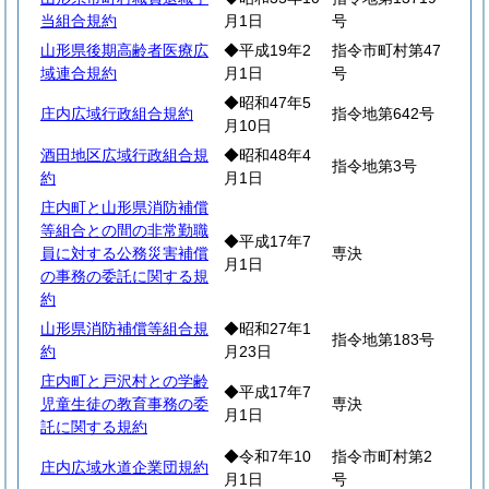
当組合規約
月1日
号
山形県後期高齢者医療広
◆平成19年2
指令市町村第47
域連合規約
月1日
号
◆昭和47年5
庄内広域行政組合規約
指令地第642号
月10日
酒田地区広域行政組合規
◆昭和48年4
指令地第3号
約
月1日
庄内町と山形県消防補償
等組合との間の非常勤職
◆平成17年7
員に対する公務災害補償
専決
月1日
の事務の委託に関する規
約
山形県消防補償等組合規
◆昭和27年1
指令地第183号
約
月23日
庄内町と戸沢村との学齢
◆平成17年7
児童生徒の教育事務の委
専決
月1日
託に関する規約
◆令和7年10
指令市町村第2
庄内広域水道企業団規約
月1日
号