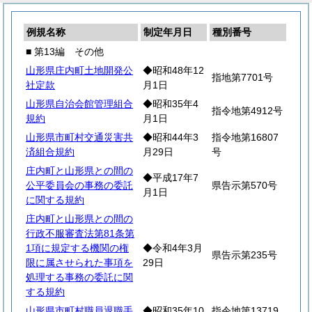
例規名称
制定年月日
種別番号
■ 第13編 その他
山形県庄内町土地開発公
◆昭和48年12
指地第7701号
社定款
月1日
山形県自治会館管理組合
◆昭和35年4
指令地第4912号
規約
月1日
山形県市町村交通災害共
◆昭和44年3
指令地第16807
済組合規約
月29日
号
庄内町と山形県との間の
◆平成17年7
公平委員会の事務の委託
県告示第570号
月1日
に関する規約
庄内町と山形県との間の
行政不服審査法第81条第
1項に規定する機関の権
◆令和4年3月
県告示第235号
限に属させられた事項を
29日
処理する事務の委託に関
する規約
山形県市町村職員退職手
◆昭和35年10
指令地第13719