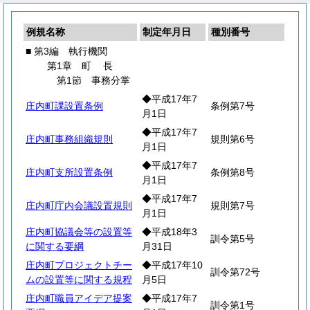
例規名称
制定年月日
種別番号
■ 第3編 執行機関
第1章
町
長
第1節 事務分掌
◆平成17年7
庄内町課設置条例
条例第7号
月1日
◆平成17年7
庄内町事務組織規則
規則第6号
月1日
◆平成17年7
庄内町支所設置条例
条例第8号
月1日
◆平成17年7
庄内町庁内会議設置規則
規則第7号
月1日
庄内町協議会等の設置等
◆平成18年3
訓令第5号
に関する要綱
月31日
庄内町プロジェクトチー
◆平成17年10
訓令第72号
ムの設置等に関する規程
月5日
庄内町職員アイデア提案
◆平成17年7
訓令第1号