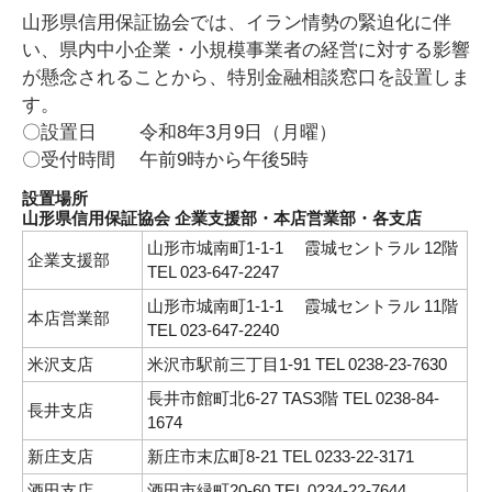
山形県信用保証協会では、イラン情勢の緊迫化に伴
い、県内中小企業・小規模事業者の経営に対する影響
が懸念されることから、特別金融相談窓口を設置しま
す。
〇設置日 令和8年3月9日（月曜）
〇受付時間 午前9時から午後5時
設置場所
山形県信用保証協会 企業支援部・本店営業部・各支店
山形市城南町1-1-1 霞城セントラル 12階
企業支援部
TEL 023-647-2247
山形市城南町1-1-1 霞城セントラル 11階
本店営業部
TEL 023-647-2240
米沢支店
米沢市駅前三丁目1-91 TEL 0238-23-7630
長井市館町北6-27 TAS3階 TEL 0238-84-
長井支店
1674
新庄支店
新庄市末広町8-21 TEL 0233-22-3171
酒田支店
酒田市緑町20-60 TEL 0234-22-7644