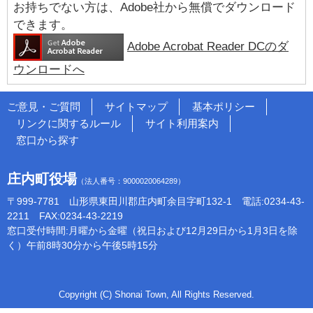
お持ちでない方は、Adobe社から無償でダウンロード
できます。
Adobe Acrobat Reader DCのダ
ウンロードへ
ご意見・ご質問
サイトマップ
基本ポリシー
リンクに関するルール
サイト利用案内
窓口から探す
庄内町役場
（法人番号：9000020064289）
〒999-7781 山形県東田川郡庄内町余目字町132-1 電話:0234-43-
2211 FAX:0234-43-2219
窓口受付時間:月曜から金曜（祝日および12月29日から1月3日を除
く）午前8時30分から午後5時15分
Copyright (C) Shonai Town, All Rights Reserved.