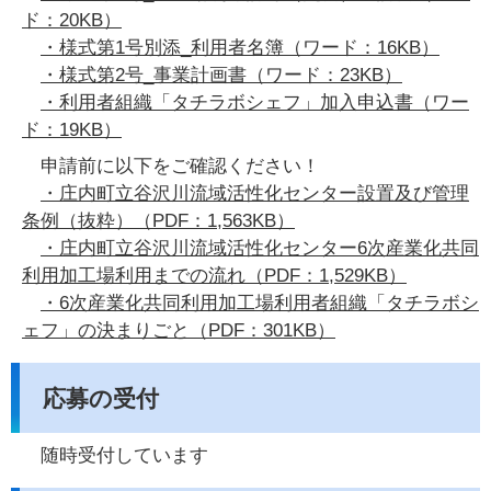
ド：20KB）
・様式第1号別添_利用者名簿（ワード：16KB）
・様式第2号_事業計画書（ワード：23KB）
・利用者組織「タチラボシェフ」加入申込書（ワー
ド：19KB）
申請前に以下をご確認ください！
・庄内町立谷沢川流域活性化センター設置及び管理
条例（抜粋）（PDF：1,563KB）
・庄内町立谷沢川流域活性化センター6次産業化共同
利用加工場利用までの流れ（PDF：1,529KB）
・6次産業化共同利用加工場利用者組織「タチラボシ
ェフ」の決まりごと（PDF：301KB）
応募の受付
随時受付しています