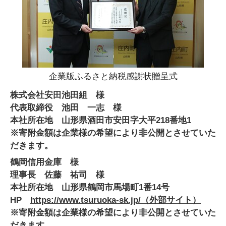
企業版ふるさと納税感謝状贈呈式
株式会社安田池田組 様
代表取締役 池田 一志 様
本社所在地 山形県酒田市安田字大平218番地1
※寄附金額は企業様の希望により非公開とさせていた
だきます。
鶴岡信用金庫 様
理事長 佐藤 祐司 様
本社所在地 山形県鶴岡市馬場町1番14号
HP
https://www.tsuruoka-sk.jp/
（外部サイト）
※寄附金額は企業様の希望により非公開とさせていた
だきます。