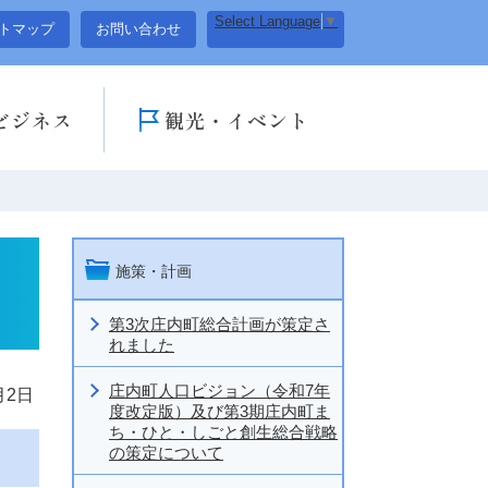
Select Language
▼
トマップ
お問い合わせ
ビジネス
観光・イベント
施策・計画
第3次庄内町総合計画が策定さ
れました
庄内町人口ビジョン（令和7年
月2日
度改定版）及び第3期庄内町ま
ち・ひと・しごと創生総合戦略
の策定について