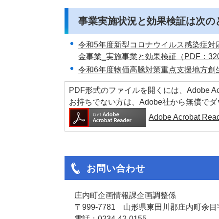
事業実施状況と効果検証は次の
令和5年度新型コロナウイルス感染症対
金事業_実施事業と効果検証（PDF：32
令和6年度物価高騰対策重点支援地方創生
PDF形式のファイルを開くには、Adobe Acrob
お持ちでない方は、Adobe社から無償で
Adobe Acrobat 
お問い合わせ
庄内町企画情報課企画調整係
〒999-7781 山形県東田川郡庄内町余目字
電話：0234-42-0155