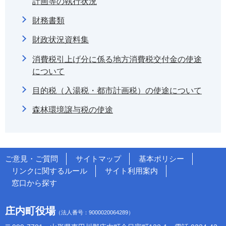
計画等の執行状況
財務書類
財政状況資料集
消費税引上げ分に係る地方消費税交付金の使途
について
目的税（入湯税・都市計画税）の使途について
森林環境譲与税の使途
ご意見・ご質問
サイトマップ
基本ポリシー
リンクに関するルール
サイト利用案内
窓口から探す
庄内町役場
（法人番号：9000020064289）