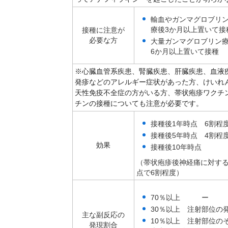
輸血やガンマグロブリ
療後3か月以上置いて接
接種に注意が
必要な方
大量ガンマグロブリン
6か月以上置いて接種
※心臓血管系疾患、腎臓疾患、肝臓疾患、血液
発疹などのアレルギー症状があった方、けいれ
天性免疫不全症の方がいる方、帯状疱疹ワクチ
チンの接種についても注意が必要です。
接種後1年時点 6割程
接種後5年時点 4割程
効果
接種後10年時点
（帯状疱疹後神経痛に対する
点で6割程度）
70％以上 ー
30％以上 注射部位の
主な副反応の
10％以上 注射部位の
発現割合