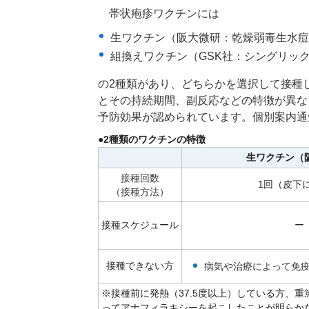
帯状疱疹ワクチンには
生ワクチン（阪大微研：乾燥弱毒生水痘
組換えワクチン（GSK社：シングリッ
の2種類があり、どちらかを選択して接種
とその持続期間、副反応などの特徴が異な
予防効果が認められています。個別案内通
●2種類のワクチンの特徴
生ワクチン（
接種回数
1回（皮下
（接種方法）
接種スケジュール
ー
接種できない方
病気や治療によって免
※接種前に発熱（37.5度以上）している方、
ってアナフィラキシーを起こしたことが明らか