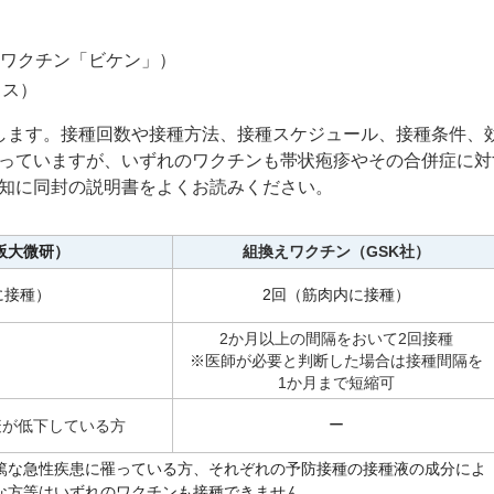
ワクチン「ビケン」）
クス）
します。接種回数や接種方法、接種スケジュール、接種条件、
っていますが、いずれのワクチンも帯状疱疹やその合併症に対
知に同封の説明書をよくお読みください。
阪大微研）
組換えワクチン（GSK社）
に接種）
2回（筋肉内に接種）
2か月以上の間隔をおいて2回接種
※医師が必要と判断した場合は接種間隔を
1か月まで短縮可
ー
疫が低下している方
重篤な急性疾患に罹っている方、それぞれの予防接種の接種液の成分によ
な方等はいずれのワクチンも接種できません