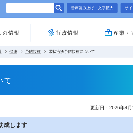
このページの本文へ移動
音声読み上げ・文字拡大
サイ
しの情報
行政情報
産業・
護
健康
予防接種
帯状疱疹予防接種について
いて
更新日：2026年4月
助成します