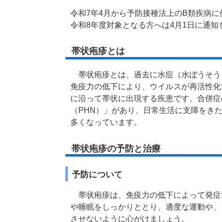
令和7年4月から予防接種法上のB類疾病
令和8年度対象となる方へは4月1日に通知
帯状疱疹とは
帯状疱疹とは、過去に水痘（水ぼうそう
免疫力の低下により、ウイルスが再活性化
に沿って帯状に出現する疾患です。合併症
（PHN）」があり、日常生活に支障をき
多くなっています。
帯状疱疹の予防と治療
予防について
帯状疱疹は、免疫力の低下によって発症
や睡眠をしっかりととり、適度な運動や、
させないように心がけましょう。