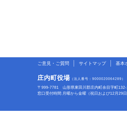
ご意見・ご質問
サイトマップ
基本
庄内町役場
（法人番号：9000020064289）
〒999-7781 山形県東田川郡庄内町余目字町132-1 電話:
窓口受付時間:月曜から金曜（祝日および12月29日