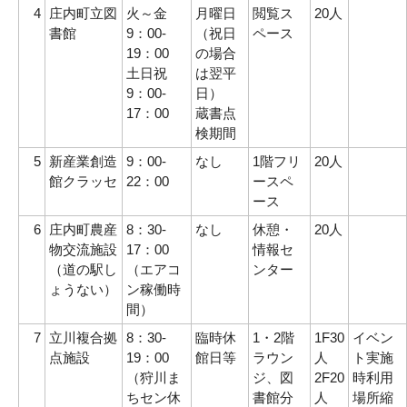
4
庄内町立図
火～金
月曜日
閲覧ス
20人
書館
9：00-
（祝日
ペース
19：00
の場合
土日祝
は翌平
9：00-
日）
17：00
蔵書点
検期間
5
新産業創造
9：00-
なし
1階フリ
20人
館クラッセ
22：00
ースペ
ース
6
庄内町農産
8：30-
なし
休憩・
20人
物交流施設
17：00
情報セ
（道の駅し
（エアコ
ンター
ょうない）
ン稼働時
間）
7
立川複合拠
8：30-
臨時休
1・2階
1F30
イベン
点施設
19：00
館日等
ラウン
人
ト実施
（狩川ま
ジ、図
2F20
時利用
ちセン休
書館分
人
場所縮