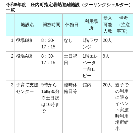
令和8年度 庄内町指定暑熱避難施設（クーリングシェルター）
一覧
受入
備考
利用場
施設名
開放時間
休館日
可能
（注意
所
人数
事項）
1
役場B棟
8：30-
なし
1階ラウ
20人
17：1
5
ンジ
2
役場A棟
8：30-
土日祝
1階エレ
9人
17：15
日
ベータ
ー前ロ
ビー
3
子育て支援
9時から
臨時休
館内
20人
親子で
の利用
センター
16時30分
館日等
に限る
※土日祝
イベン
は16時ま
ト実施
で
時利用
場所縮
小