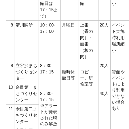
館日は
館
小
17：15ま
で）
8
清川関所
10：00-
月曜日
上番
20人
イベン
17：00
（畳の
ト実施
間）・
時利用
面番
場所縮
（板の
小
間）
9
立谷沢まち
8：30-
20人
づくりセン
17：15
臨時休
ロビ
貸館や
館日等
ー、研
イベン
ター
修室等
トによ
10
余目第一ま
り利用
ちづくりセ
8：30-
40人
できな
17：15
ンター
い場合
※アラー
あり
11
余目第二ま
トが発表
ちづくりセ
された時
ンター
のみ解放