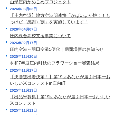
山形庄内かめこめプロジェクト
2026年06月03日
【庄内空港】地方空港間連携「がばいよか旅！！も
っけだ（感謝）割」を実施しています！
2026年04月07日
庄内総合高校支援事業について
2026年02月17日
庄内空港⇔羽田空港5便化｜期間増便のお知らせ
2025年11月20日
令和7年度庄内町秋のフラワーショー審査結果
2025年11月17日
【決勝進出者決定！】第19回あなたが選ぶ日本一お
いしい米コンテストin庄内町
2025年11月13日
【出品米募集】第19回あなたが選ぶ日本一おいしい
米コンテスト
2025年11月11日