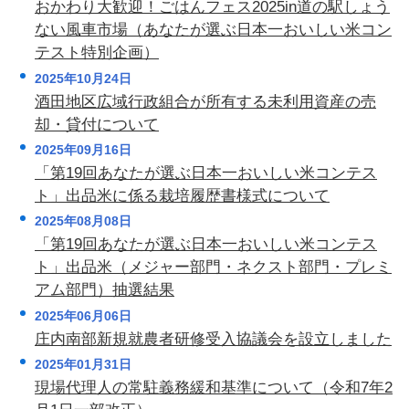
おかわり大歓迎！ごはんフェス2025in道の駅しょう
ない風車市場（あなたが選ぶ日本一おいしい米コン
テスト特別企画）
2025年10月24日
酒田地区広域行政組合が所有する未利用資産の売
却・貸付について
2025年09月16日
「第19回あなたが選ぶ日本一おいしい米コンテス
ト」出品米に係る栽培履歴書様式について
2025年08月08日
「第19回あなたが選ぶ日本一おいしい米コンテス
ト」出品米（メジャー部門・ネクスト部門・プレミ
アム部門）抽選結果
2025年06月06日
庄内南部新規就農者研修受入協議会を設立しました
2025年01月31日
現場代理人の常駐義務緩和基準について（令和7年2