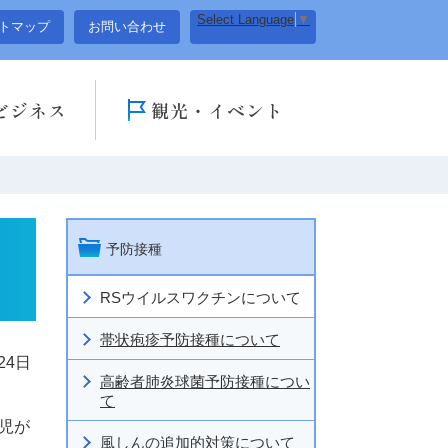
Select Language
▼
トマップ
お問い合わせ
ビジネス
観光・イベント
予防接種
RSウイルスワクチンについて
帯状疱疹予防接種について
24日
高齢者肺炎球菌予防接種につい
て
児が
風しんの追加的対策について