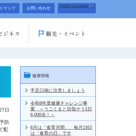
Select Language
▼
トマップ
お問い合わせ
ビジネス
観光・イベント
健康情報
手足口病に注意しましょう
令和8年度健康チャレンジ事
業 ～うごくまと目指そう1日
27日
6,000歩！～
予防
6月は「食育月間」、毎月19日
て配
は「食育の日」です