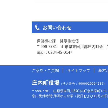
お問い合わせ
保健福祉課 健康推進係
〒999-7781 山形県東田川郡庄内町余目字
電話：0234-42-0147
ご意見・ご質問
サイトマップ
基本
庄内町役場
（法人番号：9000020064289）
〒999-7781 山形県東田川郡庄内町余目字町132-1 電話:
窓口受付時間:月曜から金曜（祝日および12月29日