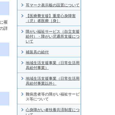
耳マーク表示板の設置について
【医療費支援】重度心身障害
（児）者医療［身］
に罹
の詳
障がい福祉サービス（自立支援
給付）・障がい児通所支援につ
いて
補装具の給付
地域生活支援事業（日常生活用
具給付事業）
地域生活支援事業（日常生活用
具給付事業以外）
難病患者等の障がい福祉サービ
ス等について
心身障がい者扶養共済制度につ
いて