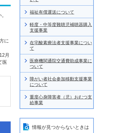
福祉有償運送について
い。
軽度・中等度難聴児補聴器購入
支援事業
方に
在宅酸素療法者支援事業につい
て
12月
医療機関通院交通費助成事業に
て医
ついて
障がい者社会参加移動支援事業
について
重度心身障害者（児）おむつ支
給事業
情報が見つからないときは