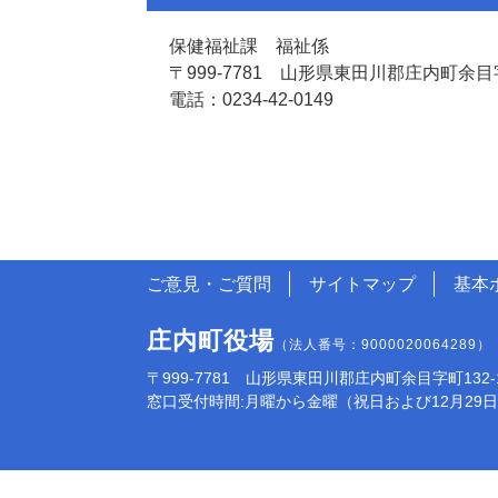
保健福祉課 福祉係
〒999-7781 山形県東田川郡庄内町余目字
電話：0234-42-0149
ご意見・ご質問
サイトマップ
基本
庄内町役場
（法人番号：9000020064289）
〒999-7781 山形県東田川郡庄内町余目字町132-1 電話:
窓口受付時間:月曜から金曜（祝日および12月29日