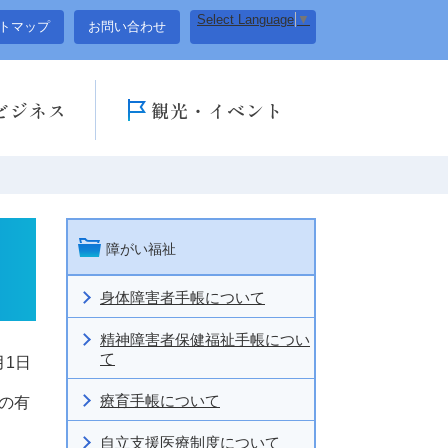
Select Language
▼
トマップ
お問い合わせ
ビジネス
観光・イベント
障がい福祉
身体障害者手帳について
精神障害者保健福祉手帳につい
て
月1日
療育手帳について
の有
自立支援医療制度について