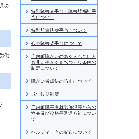
具の
特別障害者手当・障害児福祉手
当について
特別児童扶養手当について
心身障害児手当について
労働
庄内町障がいのある人もない人
も共に生きるまちづくり条例の
制定について
障がい者虐待の防止について
成年後見制度
方
庄内町障害者就労施設等からの
物品及び役務等調達方針につい
て
ヘルプマークの配布について