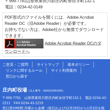
〒999-7781山形県東田川郡庄内町余目字町132-1
電話：0234-42-0149
PDF形式のファイルを開くには、Adobe Acrobat
Reader DC（旧Adobe Reader）が必要です。
お持ちでない方は、Adobe社から無償でダウンロード
できます。
Adobe Acrobat Reader DCのダ
ウンロードへ
ご意見・ご質問
サイトマップ
基本ポリシー
リンクに関するルール
サイト利用案内
窓口から探す
庄内町役場
（法人番号：9000020064289）
〒999-7781 山形県東田川郡庄内町余目字町132-1 電話:0234-43-
2211 FAX:0234-43-2219
窓口受付時間:月曜から金曜（祝日および12月29日から1月3日を除