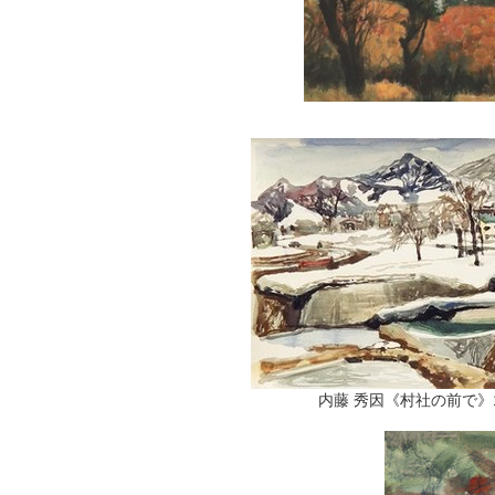
内藤 秀因《村社の前で》1