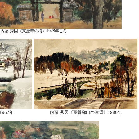
内藤 秀因《東慶寺の梅》1978年ころ
967年
内藤 秀因《裏磐梯山の遠望》1980年