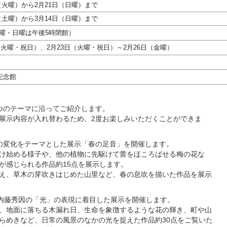
（火曜）から2月21日（日曜）まで
（土曜）から3月14日（日曜）まで
曜・日曜は午後5時閉館）
火曜・祝日）、2月23日（火曜・祝日）～2月26日（金曜）
記念館
つのテーマに沿ってご紹介します。
展示内容が入れ替わるため、2度お楽しみいただくことができま
の変化をテーマとした展示「春の足音」を開催します。
け始める様子や、他の植物に先駆けて蕾をほころばせる梅の花な
が感じられる作品約15点を展示します。
え、草木の芽吹きはじめた山里など、春の息吹を描いた作品を展示
、内藤秀因の「光」の表現に着目した展示を開催します。
、地面に落ちる木漏れ日、生命を象徴するような花の輝き、町や山
らめきなど、日常の風景のなかの光を捉えた作品約30点をご覧いた