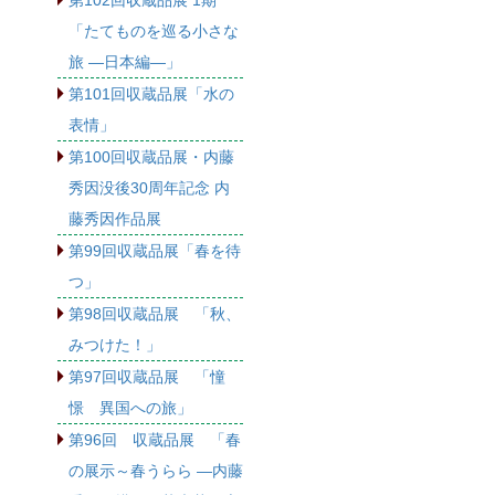
第102回収蔵品展 1期
「たてものを巡る小さな
旅 ―日本編―」
第101回収蔵品展「水の
表情」
第100回収蔵品展・内藤
秀因没後30周年記念 内
藤秀因作品展
第99回収蔵品展「春を待
つ」
第98回収蔵品展 「秋、
みつけた！」
第97回収蔵品展 「憧
憬 異国への旅」
第96回 収蔵品展 「春
の展示～春うらら ―内藤