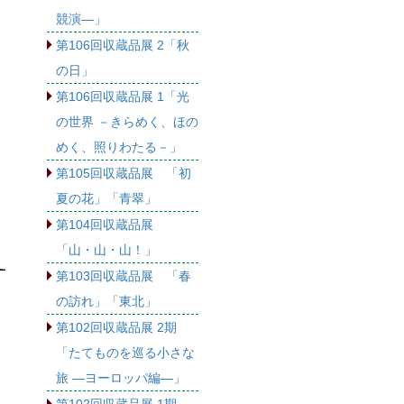
競演―」
第106回収蔵品展 2「秋
の日」
第106回収蔵品展 1「光
の世界 －きらめく、ほの
めく、照りわたる－」
第105回収蔵品展 「初
夏の花」「青翠」
第104回収蔵品展
「山・山・山！」
第103回収蔵品展 「春
の訪れ」「東北」
第102回収蔵品展 2期
「たてものを巡る小さな
旅 ―ヨーロッパ編―」