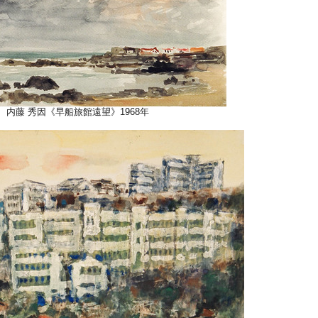
内藤 秀因《早船旅館遠望》1968年