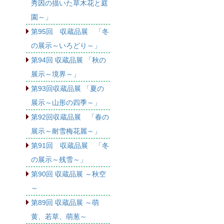
秀因の描いた草木花と庭
園～」
第95回 収蔵品展 「冬
の展示～いろどり～」
第94回 収蔵品展 「秋の
展示～境界～」
第93回収蔵品展 「夏の
展示～山形の四季～」
第92回収蔵品展 「春の
展示～耐雪梅花麗～」
第91回 収蔵品展 「冬
の展示～残雪～」
第90回 収蔵品展 ～秋空
～
第89回 収蔵品展 ～萌
黄、若草、萌葱～