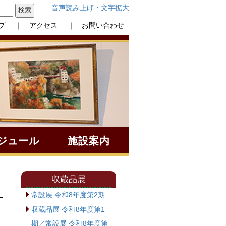
音声読み上げ・文字拡大
プ
｜ アクセス
｜ お問い合わせ
ジュール
施設案内
収蔵品展
常設展 令和8年度第2期
収蔵品展 令和8年度第1
期／常設展 令和8年度第