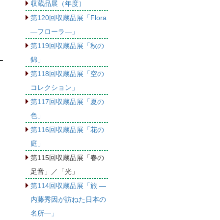
収蔵品展（年度）
第120回収蔵品展「Flora
―フローラ―」
第119回収蔵品展「秋の
錦」
第118回収蔵品展「空の
コレクション」
第117回収蔵品展「夏の
色」
第116回収蔵品展「花の
庭」
第115回収蔵品展「春の
足音」／「光」
第114回収蔵品展「旅 ―
内藤秀因が訪ねた日本の
名所―」