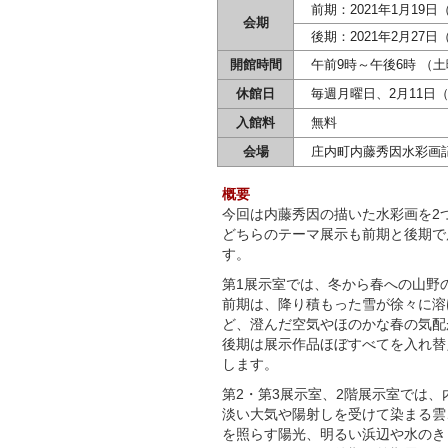
前期：2021年1月19日
会期
後期：2021年2月27日
開館時間
午前9時～午後6時 （土
休館日
毎週月曜日、2月11日（
入館料
無料
会場
庄内町内藤秀因水彩画
概要
今回は内藤秀因の描いた水彩画を2
どちらのテーマ展示も前期と後期で
す。
第1展示室では、冬から春への山野
前期は、降り積もった雪が徐々に溶
ど、澄んだ空気やほのかな春の気配
後期は展示作品ほぼすべてを入れ替
します。
第2・第3展示室、2階展示室では
淡い大気や陽射しを受けて染まる雲
を照らす陽光、明るい浜辺や水のき