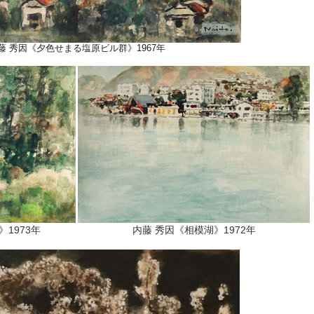
藤 秀因《夕色せまる塩原ビル群》1967年
1973年
内藤 秀因《相模湖》1972年