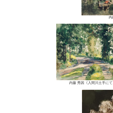
内
内藤 秀因《入間川土手にて》