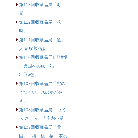
第113回収蔵品展「海
景」
第112回収蔵品展「花
時」
第111回収蔵品展「道」
／ 新収蔵品展
第110回収蔵品展1「憧憬
ー異国への旅ー2」、
2「秋色」
第109回収蔵品展「空の
うつろい、水のかがや
き」
第108回収蔵品展 「さく
ら さくら」「庄内小景」
第107回収蔵品展「雪
国」「梅・桃・桜 ―花の