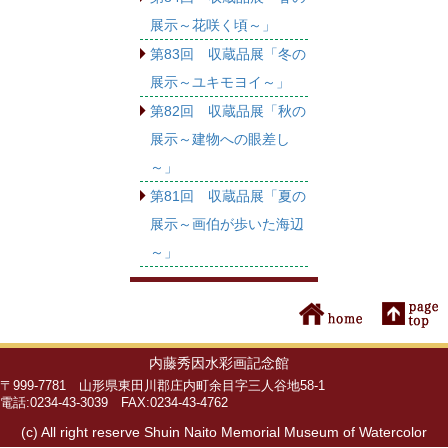
展示～花咲く頃～」
第83回 収蔵品展「冬の
展示～ユキモヨイ～」
第82回 収蔵品展「秋の
展示～建物への眼差し
～」
第81回 収蔵品展「夏の
展示～画伯が歩いた海辺
～」
内藤秀因水彩画記念館
〒999-7781 山形県東田川郡庄内町余目字三人谷地58-1
電話:0234-43-3039 FAX:0234-43-4762
(c) All right reserve Shuin Naito Memorial Museum of Watercolor