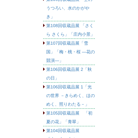
うつろい、水のかがや
き」
第108回収蔵品展 「さく
ら さくら」「庄内小景」
第107回収蔵品展「雪
国」「梅・桃・桜 ―花の
競演―」
第106回収蔵品展 2「秋
の日」
第106回収蔵品展 1「光
の世界 －きらめく、ほの
めく、照りわたる－」
第105回収蔵品展 「初
夏の花」「青翠」
第104回収蔵品展