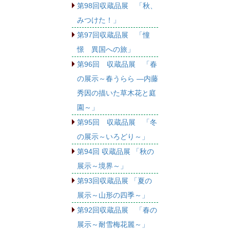
第98回収蔵品展 「秋、
みつけた！」
第97回収蔵品展 「憧
憬 異国への旅」
第96回 収蔵品展 「春
の展示～春うらら ―内藤
秀因の描いた草木花と庭
園～」
第95回 収蔵品展 「冬
の展示～いろどり～」
第94回 収蔵品展 「秋の
展示～境界～」
第93回収蔵品展 「夏の
展示～山形の四季～」
第92回収蔵品展 「春の
展示～耐雪梅花麗～」