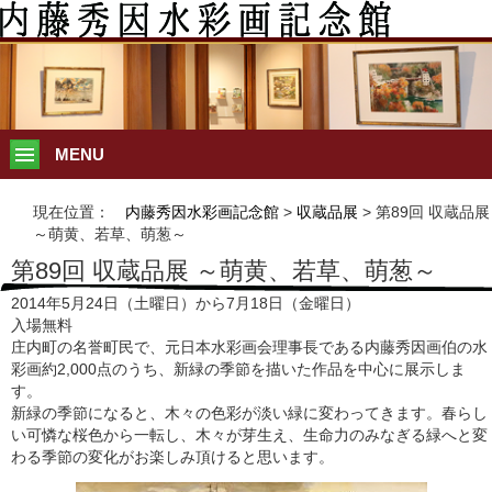
MENU
現在位置：
内藤秀因水彩画記念館
>
収蔵品展
> 第89回 収蔵品展
～萌黄、若草、萌葱～
第89回 収蔵品展 ～萌黄、若草、萌葱～
2014年5月24日（土曜日）から7月18日（金曜日）
入場無料
庄内町の名誉町民で、元日本水彩画会理事長である内藤秀因画伯の水
彩画約2,000点のうち、新緑の季節を描いた作品を中心に展示しま
す。
新緑の季節になると、木々の色彩が淡い緑に変わってきます。春らし
い可憐な桜色から一転し、木々が芽生え、生命力のみなぎる緑へと変
わる季節の変化がお楽しみ頂けると思います。