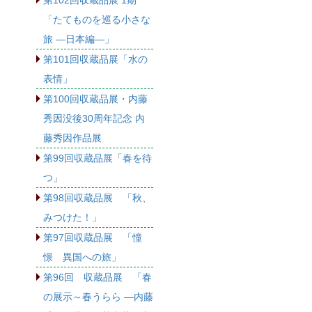
第102回収蔵品展 1期
「たてものを巡る小さな
旅 ―日本編―」
第101回収蔵品展「水の
表情」
第100回収蔵品展・内藤
秀因没後30周年記念 内
藤秀因作品展
第99回収蔵品展「春を待
つ」
第98回収蔵品展 「秋、
みつけた！」
第97回収蔵品展 「憧
憬 異国への旅」
第96回 収蔵品展 「春
の展示～春うらら ―内藤