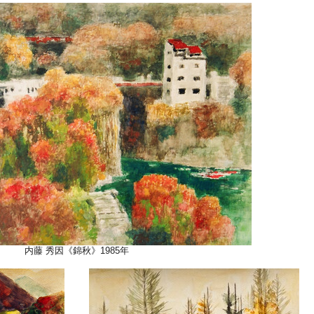
内藤 秀因《錦秋》1985年