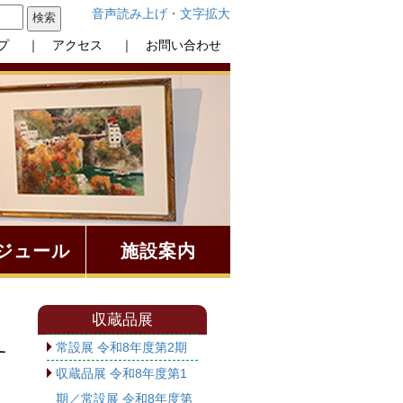
音声読み上げ・文字拡大
プ
｜ アクセス
｜ お問い合わせ
ジュール
施設案内
収蔵品展
常設展 令和8年度第2期
収蔵品展 令和8年度第1
期／常設展 令和8年度第