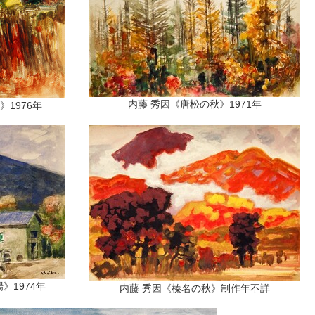
内藤 秀因《唐松の秋》1971年
》1976年
》1974年
内藤 秀因《榛名の秋》制作年不詳