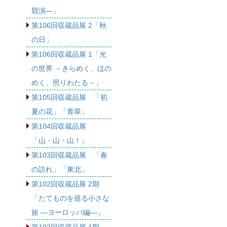
競演―」
第106回収蔵品展 2「秋
の日」
第106回収蔵品展 1「光
の世界 －きらめく、ほの
めく、照りわたる－」
第105回収蔵品展 「初
夏の花」「青翠」
第104回収蔵品展
「山・山・山！」
第103回収蔵品展 「春
の訪れ」「東北」
第102回収蔵品展 2期
「たてものを巡る小さな
旅 ―ヨーロッパ編―」