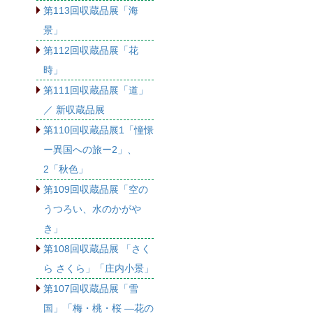
第113回収蔵品展「海
景」
第112回収蔵品展「花
時」
第111回収蔵品展「道」
／ 新収蔵品展
第110回収蔵品展1「憧憬
ー異国への旅ー2」、
2「秋色」
第109回収蔵品展「空の
うつろい、水のかがや
き」
第108回収蔵品展 「さく
ら さくら」「庄内小景」
第107回収蔵品展「雪
国」「梅・桃・桜 ―花の