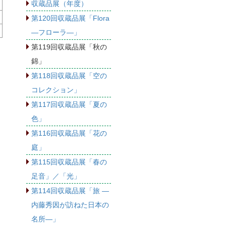
収蔵品展（年度）
第120回収蔵品展「Flora
―フローラ―」
第119回収蔵品展「秋の
錦」
第118回収蔵品展「空の
コレクション」
第117回収蔵品展「夏の
色」
第116回収蔵品展「花の
庭」
第115回収蔵品展「春の
足音」／「光」
第114回収蔵品展「旅 ―
内藤秀因が訪ねた日本の
名所―」