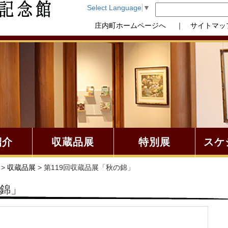
Select Language
▼
庄内町ホームページへ
｜ サイトマッ
紹介
収蔵品展
特別展
スケ
>
収蔵品展
> 第119回収蔵品展「秋の錦」
の錦」