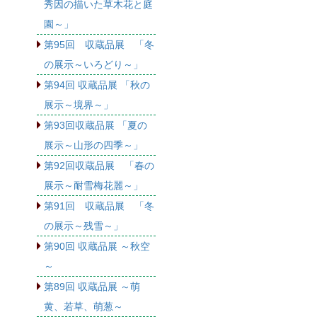
秀因の描いた草木花と庭
園～」
第95回 収蔵品展 「冬
の展示～いろどり～」
第94回 収蔵品展 「秋の
展示～境界～」
第93回収蔵品展 「夏の
展示～山形の四季～」
第92回収蔵品展 「春の
展示～耐雪梅花麗～」
第91回 収蔵品展 「冬
の展示～残雪～」
第90回 収蔵品展 ～秋空
～
第89回 収蔵品展 ～萌
黄、若草、萌葱～