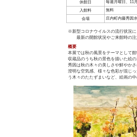
毎週月曜日、11
休館日
無料
入館料
庄内町内藤秀因
会場
※新型コロナウイルスの流行状況に
最新の開館状況やご来館時の注
概要
本展では秋の風景をテーマとして館
収蔵品のうち秋の景色を描いた絵の
秀因は秋の木々の美しさや鮮やかさ
澄明な空気感、様々な色彩が混じっ
う木々のたたずまいなど、絵画の中