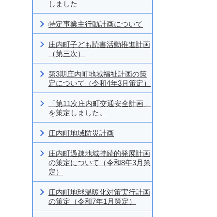
しました
特定事業主行動計画について
庄内町子ども読書活動推進計画
（第三次）
第3期庄内町地域福祉計画の策
定について（令和4年3月策定）
「第11次庄内町交通安全計画」
を策定しました。
庄内町地域防災計画
庄内町過疎地域持続的発展計画
の策定について（令和8年3月策
定）
庄内町地球温暖化対策実行計画
の策定（令和7年1月策定）