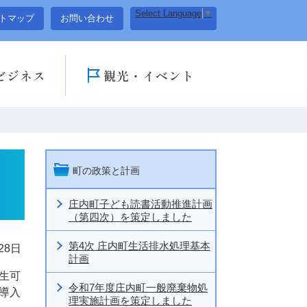
Select Language
▼
トマップ
お問い合わせ
ビジネス
観光・イベント
町の政策と計画
庄内町子ども読書活動推進計画
（第四次）を策定しました
第4次 庄内町生活排水処理基本
28日
計画
生可
令和7年度庄内町一般廃棄物処
導入
理実施計画を策定しました