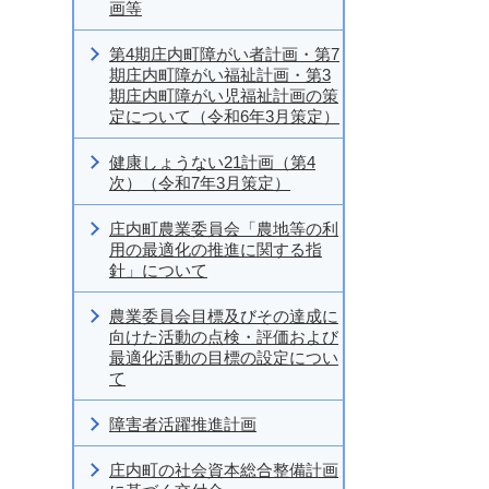
画等
第4期庄内町障がい者計画・第7
期庄内町障がい福祉計画・第3
期庄内町障がい児福祉計画の策
定について（令和6年3月策定）
健康しょうない21計画（第4
次）（令和7年3月策定）
庄内町農業委員会「農地等の利
用の最適化の推進に関する指
針」について
農業委員会目標及びその達成に
向けた活動の点検・評価および
最適化活動の目標の設定につい
て
障害者活躍推進計画
庄内町の社会資本総合整備計画