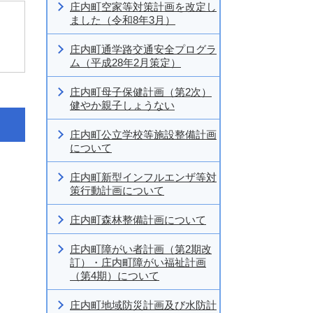
庄内町空家等対策計画を改定し
ました（令和8年3月）
庄内町通学路交通安全プログラ
ム（平成28年2月策定）
庄内町母子保健計画（第2次）
健やか親子しょうない
庄内町公立学校等施設整備計画
について
庄内町新型インフルエンザ等対
策行動計画について
庄内町森林整備計画について
庄内町障がい者計画（第2期改
訂）・庄内町障がい福祉計画
（第4期）について
庄内町地域防災計画及び水防計