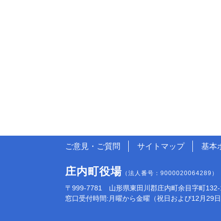
ご意見・ご質問
サイトマップ
基本
庄内町役場
（法人番号：9000020064289）
〒999-7781 山形県東田川郡庄内町余目字町132-1 電話:
窓口受付時間:月曜から金曜（祝日および12月29日