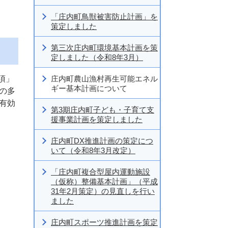
「庄内町鳥獣被害防止計画」を
策定しました
第三次庄内町環境基本計画を策
定しました（令和8年3月）
項」
庄内町農山漁村再生可能エネル
ギー基本計画について
の多
有効
第3期庄内町子ども・子育て支
援事業計画を策定しました
庄内町DX推進計画の策定につ
いて（令和8年3月改定）
「庄内町複合型屋内運動施設
（仮称）整備基本計画」（平成
31年2月策定）の見直しを行い
ました
庄内町スポーツ推進計画を策定