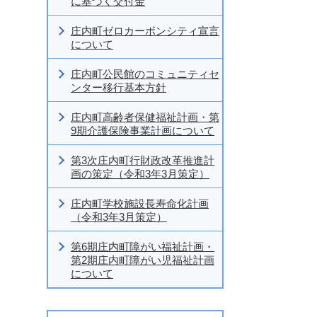
に基づく交付金
庄内町ゼロカーボンシティ宣言
について
庄内町公民館のコミュニティセ
ンター移行基本方針
庄内町高齢者保健福祉計画・第
9期介護保険事業計画について
第3次庄内町行財政改革推進計
画の策定（令和3年3月策定）
庄内町学校施設長寿命化計画
（令和3年3月策定）
第6期庄内町障がい福祉計画・
第2期庄内町障がい児福祉計画
について