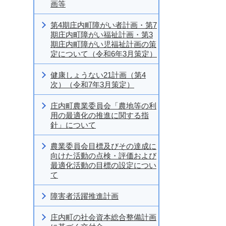
画等
第4期庄内町障がい者計画・第7
期庄内町障がい福祉計画・第3
期庄内町障がい児福祉計画の策
定について（令和6年3月策定）
健康しょうない21計画（第4
次）（令和7年3月策定）
庄内町農業委員会「農地等の利
用の最適化の推進に関する指
針」について
農業委員会目標及びその達成に
向けた活動の点検・評価および
最適化活動の目標の設定につい
て
障害者活躍推進計画
庄内町の社会資本総合整備計画