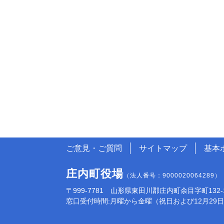
ご意見・ご質問
サイトマップ
基本
庄内町役場
（法人番号：9000020064289）
〒999-7781 山形県東田川郡庄内町余目字町132-1 電話:
窓口受付時間:月曜から金曜（祝日および12月29日