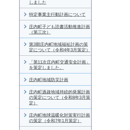
しました
特定事業主行動計画について
庄内町子ども読書活動推進計画
（第三次）
第3期庄内町地域福祉計画の策
定について（令和4年3月策定）
「第11次庄内町交通安全計画」
を策定しました。
庄内町地域防災計画
庄内町過疎地域持続的発展計画
の策定について（令和8年3月策
定）
庄内町地球温暖化対策実行計画
の策定（令和7年1月策定）