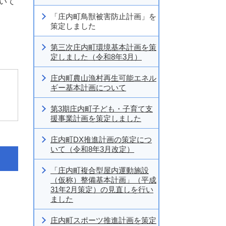
いて
「庄内町鳥獣被害防止計画」を
策定しました
第三次庄内町環境基本計画を策
定しました（令和8年3月）
庄内町農山漁村再生可能エネル
ギー基本計画について
第3期庄内町子ども・子育て支
援事業計画を策定しました
庄内町DX推進計画の策定につ
いて（令和8年3月改定）
「庄内町複合型屋内運動施設
（仮称）整備基本計画」（平成
31年2月策定）の見直しを行い
ました
庄内町スポーツ推進計画を策定