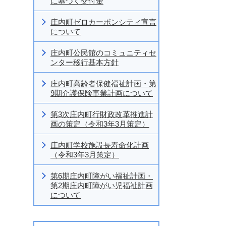
に基づく交付金
庄内町ゼロカーボンシティ宣言
について
庄内町公民館のコミュニティセ
ンター移行基本方針
庄内町高齢者保健福祉計画・第
9期介護保険事業計画について
第3次庄内町行財政改革推進計
画の策定（令和3年3月策定）
庄内町学校施設長寿命化計画
（令和3年3月策定）
第6期庄内町障がい福祉計画・
第2期庄内町障がい児福祉計画
について