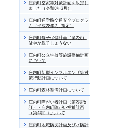
庄内町空家等対策計画を改定し
ました（令和8年3月）
庄内町通学路交通安全プログラ
ム（平成28年2月策定）
庄内町母子保健計画（第2次）
健やか親子しょうない
庄内町公立学校等施設整備計画
について
庄内町新型インフルエンザ等対
策行動計画について
庄内町森林整備計画について
庄内町障がい者計画（第2期改
訂）・庄内町障がい福祉計画
（第4期）について
庄内町地域防災計画及び水防計