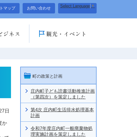
Select Language
▼
トマップ
お問い合わせ
ビジネス
観光・イベント
町の政策と計画
庄内町子ども読書活動推進計画
（第四次）を策定しました
第4次 庄内町生活排水処理基本
27日
計画
度か
令和7年度庄内町一般廃棄物処
。
理実施計画を策定しました