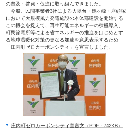
の普及・啓発・促進に取り組んできました。
今般、民間事業者3社による大堰台・鶴ヶ峰・座頭塚
において大規模風力発電施設の本体部建設を開始する
この機会を捉えて、再生可能エネルギーの積極導入、
町民節電所等による省エネルギーの推進をはじめとす
る地球温暖化対策の更なる加速を意思表示するため
「庄内町ゼロカーボンシティ」を宣言しました。
庄内町ゼロカーボンシティ宣言文（PDF：742KB）