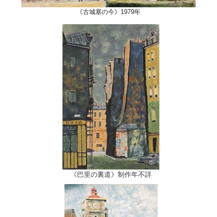
《古城塞の今》1979年
《巴里の裏道》制作年不詳