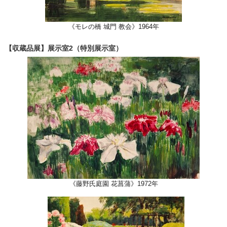
《モレの橋 城門 教会》1964年
【収蔵品展】展示室2（特別展示室）
《藤野氏庭園 花菖蒲》1972年