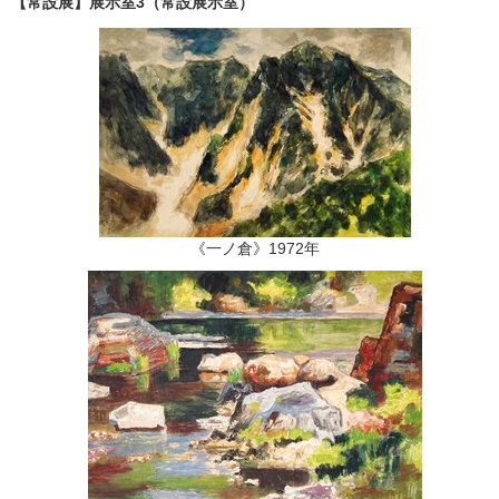
【常設展】展示室3（常設展示室）
《一ノ倉》1972年