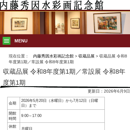
MENU
現在位置：
内藤秀因水彩画記念館
>
収蔵品展
> 収蔵品展 令和8
年度第1期／常設展 令和8年度第1期
収蔵品展 令和8年度第1期／常設展 令和8年
度第1期
更新日：2026年6月9日
2026年5月20日（水曜日）から7月12日（日曜
会期
日）まで
開館
9:00～17:00
時間
休館
月曜日