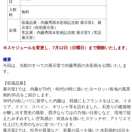
日
入館
無料
料
収蔵品展：内藤秀因水彩画記念館 展示室1、展
示室2（特別展示室）
会場
常設展：内藤秀因水彩画記念館 展示室3（常設
展示室）
※スケジュールを変更し、7月12日（日曜日）まで開館いたします。
概要
今回は、当館のすべての展示室で内藤秀因の水彩画を公開いたしま
す。
【収蔵品展】
展示室1では、内藤が70代・80代の時に描いたヨーロッパ各地の風景
画約35点をご紹介します。
30代の頃にパリに留学した内藤は、戦後にもフランスをはじめ、イタ
リア、ドイツ、スペイン、ギリシャ等を訪れました。石造りの建築物
が醸し出す歴史の陰影、西洋ならではの力強い日差しなど、現地で捉
えたみずみずしい空気感が、街並みを描いたスケッチや、アトリエで
仕上げた大作のなかに息づいています。
展示室2では、牡丹や菖蒲など、初夏の花々を描いた水彩画約10点を