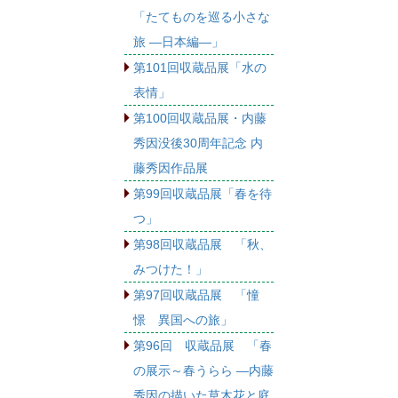
「たてものを巡る小さな
旅 ―日本編―」
第101回収蔵品展「水の
表情」
第100回収蔵品展・内藤
秀因没後30周年記念 内
藤秀因作品展
第99回収蔵品展「春を待
つ」
第98回収蔵品展 「秋、
みつけた！」
第97回収蔵品展 「憧
憬 異国への旅」
第96回 収蔵品展 「春
の展示～春うらら ―内藤
秀因の描いた草木花と庭