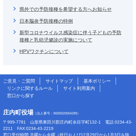
県外での予防接種を希望する方へお知らせ
日本脳炎予防接種の特例
新型コロナウイルス感染症に伴う子どもの予防
接種と乳幼児健診の実施について
HPVワクチンについて
ご意見・ご質問
サイトマップ
基本ポリシー
リンクに関するルール
サイト利用案内
窓口から探す
庄内町役場
（法人番号：9000020064289）
〒999-7781 山形県東田川郡庄内町余目字町132-1 電話:0234-43-
2211 FAX:0234-43-2219
窓口受付時間:月曜から金曜（祝日および12月29日から1月3日を除