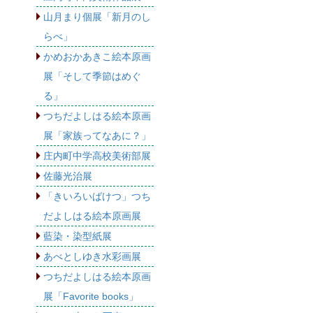
山月まり個展「新月のし
らべ」
かめおかあきこ絵本原画
展「そして季節はめぐ
る」
つちだよしはる絵本原画
展「家族ってなあに？」
庄内町中学高校美術部展
佐藤光治展
「きいろいばけつ」つち
だよしはる絵本原画展
藍染・染型紙展
あべとしゆき水彩画展
つちだよしはる絵本原画
展「Favorite books」