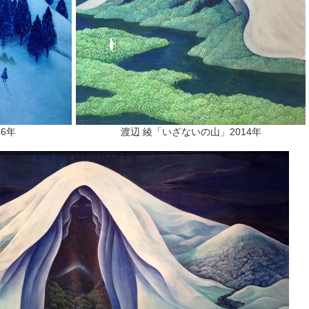
6年
渡辺 綾「いざないの山」2014年