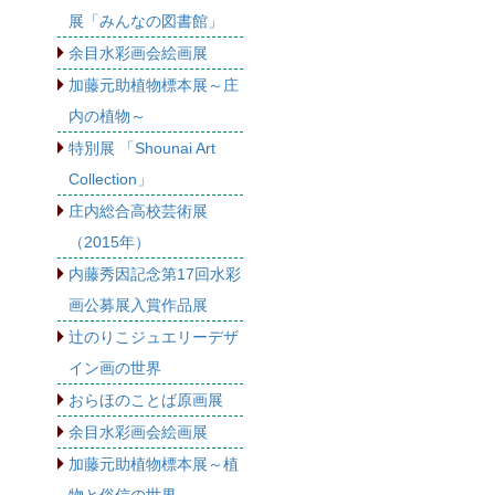
展「みんなの図書館」
余目水彩画会絵画展
加藤元助植物標本展～庄
内の植物～
特別展 「Shounai Art
Collection」
庄内総合高校芸術展
（2015年）
内藤秀因記念第17回水彩
画公募展入賞作品展
辻のりこジュエリーデザ
イン画の世界
おらほのことば原画展
余目水彩画会絵画展
加藤元助植物標本展～植