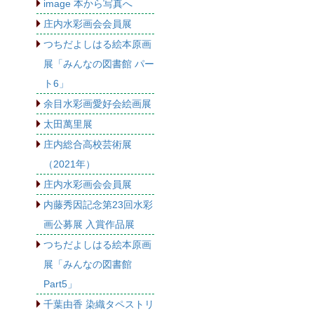
image 本から写真へ
庄内水彩画会会員展
つちだよしはる絵本原画
展「みんなの図書館 パー
ト6」
余目水彩画愛好会絵画展
太田萬里展
庄内総合高校芸術展
（2021年）
庄内水彩画会会員展
内藤秀因記念第23回水彩
画公募展 入賞作品展
つちだよしはる絵本原画
展「みんなの図書館
Part5」
千葉由香 染織タペストリ