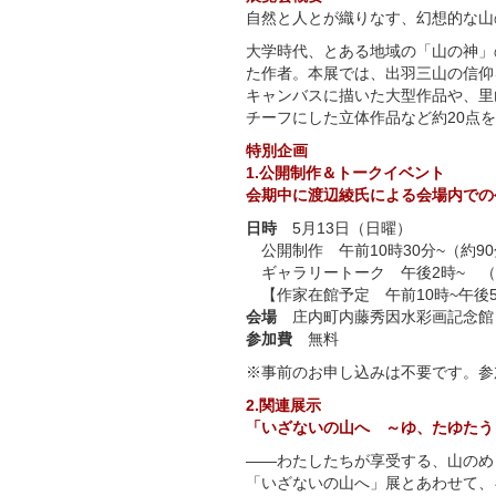
自然と人とが織りなす、幻想的な山
大学時代、とある地域の「山の神」
た作者。本展では、出羽三山の信仰
キャンバスに描いた大型作品や、里
チーフにした立体作品など約20点
特別企画
1.公開制作＆トークイベント
会期中に渡辺綾氏による会場内での
日時
5月13日（日曜）
公開制作 午前10時30分~（約9
ギャラリートーク 午後2時~ （
【作家在館予定 午前10時~午後
会場
庄内町内藤秀因水彩画記念館
参加費
無料
※事前のお申し込みは不要です。参
2.関連展示
「いざないの山へ ～ゆ、たゆたう
――わたしたちが享受する、山のめ
「いざないの山へ」展とあわせて、