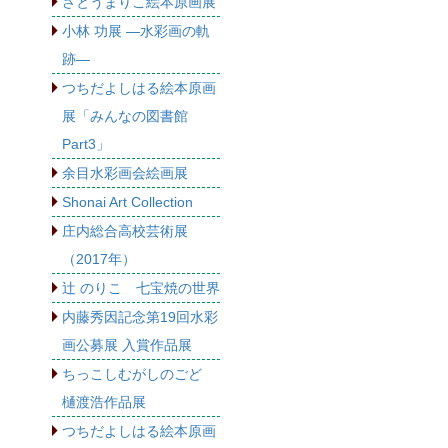
さとうまりこ絵本原画展
小林 功展 ―水彩画の軌
跡―
つちだよしはる絵本原画
展「みんなの図書館
Part3」
余目水彩画会絵画展
Shonai Art Collection
庄内総合高校芸術展
（2017年）
辻 のりこ 七宝焼の世界
内藤秀因記念第19回水彩
画公募展 入賞作品展
ちっこしむがしのごど
樋渡浩作品展
つちだよしはる絵本原画