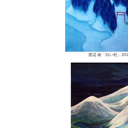
渡辺 綾「白い杜」201