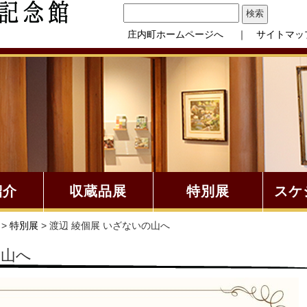
庄内町ホームページへ
｜ サイトマッ
紹介
収蔵品展
特別展
スケ
>
特別展
> 渡辺 綾個展 いざないの山へ
の山へ