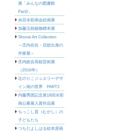
展「みんなの図書館
Part2」
余目水彩画会絵画展
加藤元助植物標本展
Shonai Art Collection
～庄内在住・庄総出身の
作家展～
庄内総合高校芸術展
（2016年）
辻のりこジュエリーデザ
イン画の世界 PART2
内藤秀因記念第18回水彩
画公募展入賞作品展
ちっこし昔（むがし）の
子どもたち
つちだよしはる絵本原画