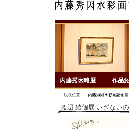
内藤秀因略歴
作品
現在位置：
内藤秀因水彩画記念館
渡辺 綾個展 いざない