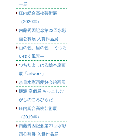
ー展
庄内総合高校芸術展
（2020年）
内藤秀因記念第22回水彩
画公募展 入賞作品展
山の色、里の色 ―うつろ
いゆく風景―
つちだよしはる絵本原画
展「artwork」
余目水彩画愛好会絵画展
樋渡 浩個展 ちっこしむ
がしのころびらだ
庄内総合高校芸術展
（2019年）
内藤秀因記念第21回水彩
画公募展 入賞作品展