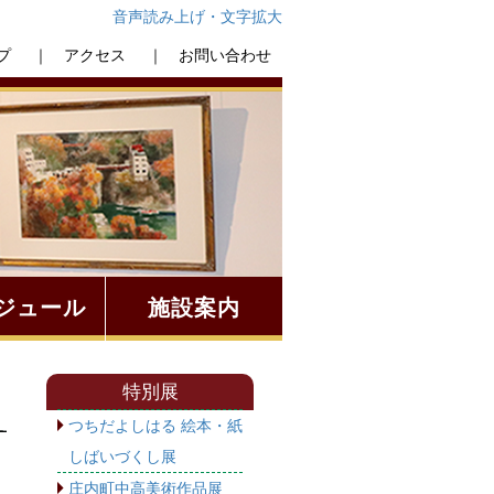
音声読み上げ・文字拡大
プ
｜ アクセス
｜ お問い合わせ
ジュール
施設案内
特別展
つちだよしはる 絵本・紙
しばいづくし展
庄内町中高美術作品展