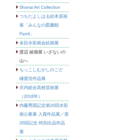
Shonai Art Collection
つちだよしはる絵本原画
展「みんなの図書館
Part4」
余目水彩画会絵画展
渡辺 綾個展 いざないの
山へ
ちっこしむがしのごど
樋渡浩作品展
庄内総合高校芸術展
（2018年）
内藤秀因記念第20回水彩
画公募展 入賞作品展／第
20回記念 特別出品作品
展