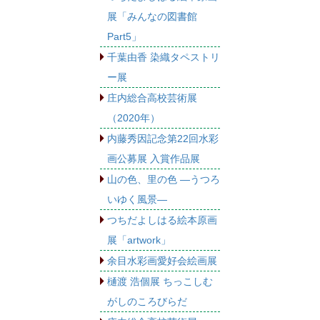
展「みんなの図書館
Part5」
千葉由香 染織タペストリ
ー展
庄内総合高校芸術展
（2020年）
内藤秀因記念第22回水彩
画公募展 入賞作品展
山の色、里の色 ―うつろ
いゆく風景―
つちだよしはる絵本原画
展「artwork」
余目水彩画愛好会絵画展
樋渡 浩個展 ちっこしむ
がしのころびらだ