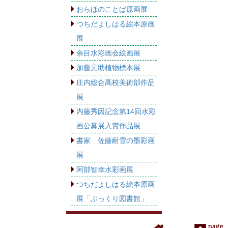
おらほのことば原画展
つちだよしはる絵本原画
展
余目水彩画会絵画展
加藤元助植物標本展
庄内総合高校美術部作品
展
内藤秀因記念第14回水彩
画公募展入賞作品展
書家 佐藤耐雪の墨彩画
展
阿部智幸水彩画展
つちだよしはる絵本原画
展「ぶっくり図書館」