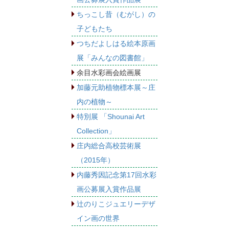
ちっこし昔（むがし）の
子どもたち
つちだよしはる絵本原画
展「みんなの図書館」
余目水彩画会絵画展
加藤元助植物標本展～庄
内の植物～
特別展 「Shounai Art
Collection」
庄内総合高校芸術展
（2015年）
内藤秀因記念第17回水彩
画公募展入賞作品展
辻のりこジュエリーデザ
イン画の世界