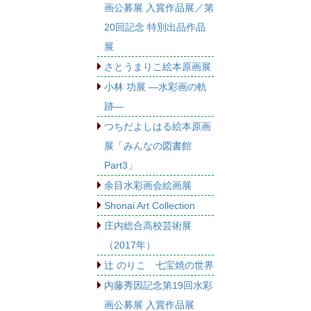
画公募展 入賞作品展／第
20回記念 特別出品作品
展
さとうまりこ絵本原画展
小林 功展 ―水彩画の軌
跡―
つちだよしはる絵本原画
展「みんなの図書館
Part3」
余目水彩画会絵画展
Shonai Art Collection
庄内総合高校芸術展
（2017年）
辻 のりこ 七宝焼の世界
内藤秀因記念第19回水彩
画公募展 入賞作品展