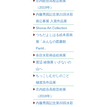
庄内総合高校芸術展
（2019年）
内藤秀因記念第21回水彩
画公募展 入賞作品展
Shonai Art Collection
つちだよしはる絵本原画
展「みんなの図書館
Part4」
余目水彩画会絵画展
渡辺 綾個展 いざないの
山へ
ちっこしむがしのごど
樋渡浩作品展
庄内総合高校芸術展
（2018年）
内藤秀因記念第20回水彩