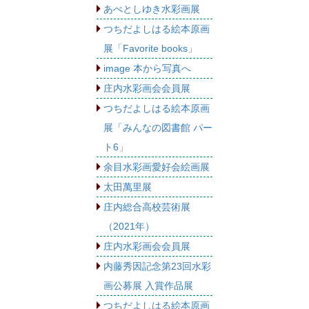
あべとしゆき水彩画展
つちだよしはる絵本原画
展「Favorite books」
image 本から写真へ
庄内水彩画会会員展
つちだよしはる絵本原画
展「みんなの図書館 パー
ト6」
余目水彩画愛好会絵画展
太田萬里展
庄内総合高校芸術展
（2021年）
庄内水彩画会会員展
内藤秀因記念第23回水彩
画公募展 入賞作品展
つちだよしはる絵本原画