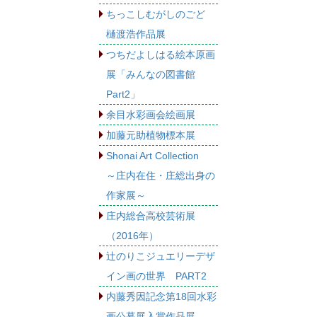
ちっこしむがしのごど
樋渡浩作品展
つちだよしはる絵本原画
展「みんなの図書館
Part2」
余目水彩画会絵画展
加藤元助植物標本展
Shonai Art Collection
～庄内在住・庄総出身の
作家展～
庄内総合高校芸術展
（2016年）
辻のりこジュエリーデザ
イン画の世界 PART2
内藤秀因記念第18回水彩
画公募展入賞作品展