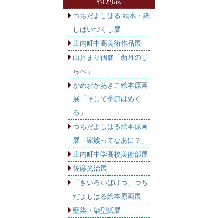
特別展
つちだよしはる 絵本・紙
しばいづくし展
庄内町中高美術作品展
山月まり個展「新月のし
らべ」
かめおかあきこ絵本原画
展「そして季節はめぐ
る」
つちだよしはる絵本原画
展「家族ってなあに？」
庄内町中学高校美術部展
佐藤光治展
「きいろいばけつ」つち
だよしはる絵本原画展
藍染・染型紙展