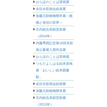
おらほのことば原画展
余目水彩画会絵画展
加藤元助植物標本展～植
物と俗信の世界～
庄内総合高校芸術展
（2014年）
内藤秀因記念第16回水彩
画公募展入賞作品展
おらほのことば原画展
つちだよしはる絵本原画
展「おいしい絵本図書
館」
余目水彩画会絵画展
加藤元助植物標本展
庄内総合高校芸術展
（2013年）