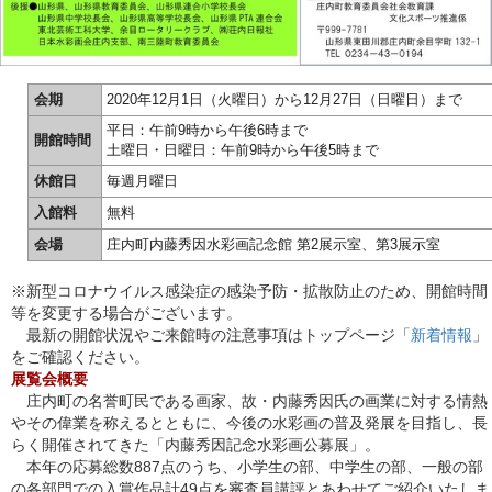
会期
2020年12月1日（火曜日）から12月27日（日曜日）まで
平日：午前9時から午後6時まで
開館時間
土曜日・日曜日：午前9時から午後5時まで
休館日
毎週月曜日
入館料
無料
会場
庄内町内藤秀因水彩画記念館 第2展示室、第3展示室
※新型コロナウイルス感染症の感染予防・拡散防止のため、開館時間
等を変更する場合がございます。
最新の開館状況やご来館時の注意事項はトップページ「
新着情報
」
をご確認ください。
展覧会概要
庄内町の名誉町民である画家、故・内藤秀因氏の画業に対する情熱
やその偉業を称えるとともに、今後の水彩画の普及発展を目指し、長
らく開催されてきた「内藤秀因記念水彩画公募展」。
本年の応募総数887点のうち、小学生の部、中学生の部、一般の部
の各部門での入賞作品計49点を審査員講評とあわせてご紹介いたしま