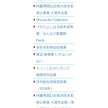
内藤秀因記念第21回水彩
画公募展 入賞作品展
Shonai Art Collection
つちだよしはる絵本原画
展「みんなの図書館
Part4」
余目水彩画会絵画展
渡辺 綾個展 いざないの
山へ
ちっこしむがしのごど
樋渡浩作品展
庄内総合高校芸術展
（2018年）
内藤秀因記念第20回水彩
画公募展 入賞作品展／第