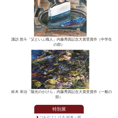
諏訪 悠斗「父といふ職人」内藤秀因記念大賞受賞作（中学生
の部）
鈴木 幸治「陽光のかけら」内藤秀因記念大賞受賞作（一般の
部）
特別展
つちだよしはる 絵本・紙