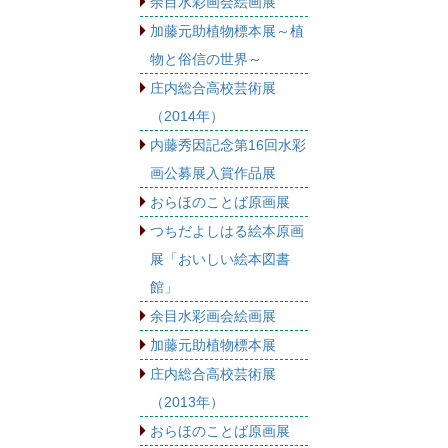
余目水彩画会絵画展
加藤元助植物標本展～植
物と俗信の世界～
庄内総合高校芸術展
（2014年）
内藤秀因記念第16回水彩
画公募展入賞作品展
おらほのことば原画展
つちだよしはる絵本原画
展「おいしい絵本図書
館」
余目水彩画会絵画展
加藤元助植物標本展
庄内総合高校芸術展
（2013年）
おらほのことば原画展