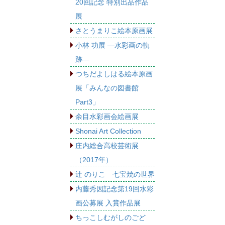
20回記念 特別出品作品
展
さとうまりこ絵本原画展
小林 功展 ―水彩画の軌
跡―
つちだよしはる絵本原画
展「みんなの図書館
Part3」
余目水彩画会絵画展
Shonai Art Collection
庄内総合高校芸術展
（2017年）
辻 のりこ 七宝焼の世界
内藤秀因記念第19回水彩
画公募展 入賞作品展
ちっこしむがしのごど