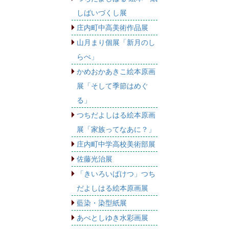
しばいづくし展
庄内町中高美術作品展
山月まり個展「新月のし
らべ」
かめおかあきこ絵本原画
展「そして季節はめぐ
る」
つちだよしはる絵本原画
展「家族ってなあに？」
庄内町中学高校美術部展
佐藤光治展
「きいろいばけつ」つち
だよしはる絵本原画展
藍染・染型紙展
あべとしゆき水彩画展