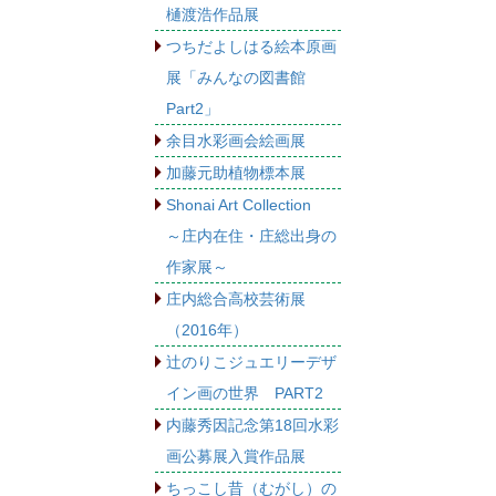
樋渡浩作品展
つちだよしはる絵本原画
展「みんなの図書館
Part2」
余目水彩画会絵画展
加藤元助植物標本展
Shonai Art Collection
～庄内在住・庄総出身の
作家展～
庄内総合高校芸術展
（2016年）
辻のりこジュエリーデザ
イン画の世界 PART2
内藤秀因記念第18回水彩
画公募展入賞作品展
ちっこし昔（むがし）の