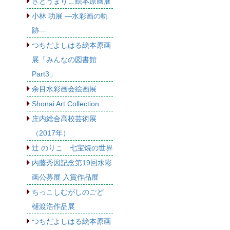
さとうまりこ絵本原画展
小林 功展 ―水彩画の軌
跡―
つちだよしはる絵本原画
展「みんなの図書館
Part3」
余目水彩画会絵画展
Shonai Art Collection
庄内総合高校芸術展
（2017年）
辻 のりこ 七宝焼の世界
内藤秀因記念第19回水彩
画公募展 入賞作品展
ちっこしむがしのごど
樋渡浩作品展
つちだよしはる絵本原画