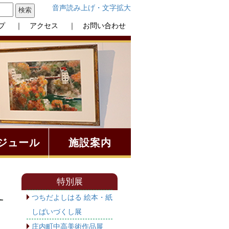
音声読み上げ・文字拡大
プ
｜ アクセス
｜ お問い合わせ
ジュール
施設案内
特別展
つちだよしはる 絵本・紙
しばいづくし展
庄内町中高美術作品展