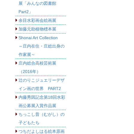
展「みんなの図書館
Part2」
余目水彩画会絵画展
加藤元助植物標本展
Shonai Art Collection
～庄内在住・庄総出身の
作家展～
庄内総合高校芸術展
（2016年）
辻のりこジュエリーデザ
イン画の世界 PART2
内藤秀因記念第18回水彩
画公募展入賞作品展
ちっこし昔（むがし）の
子どもたち
つちだよしはる絵本原画