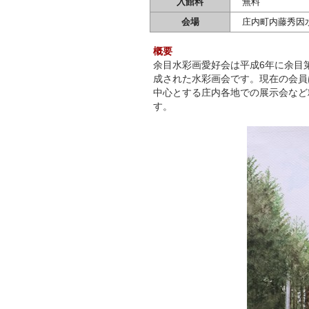
入館料
無料
会場
庄内町内藤秀因水
概要
余目水彩画愛好会は平成6年に余目
成された水彩画会です。現在の会員
中心とする庄内各地での展示会など
す。