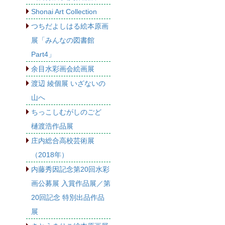
Shonai Art Collection
つちだよしはる絵本原画
展「みんなの図書館
Part4」
余目水彩画会絵画展
渡辺 綾個展 いざないの
山へ
ちっこしむがしのごど
樋渡浩作品展
庄内総合高校芸術展
（2018年）
内藤秀因記念第20回水彩
画公募展 入賞作品展／第
20回記念 特別出品作品
展