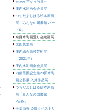
image 本から写真へ
庄内水彩画会会員展
つちだよしはる絵本原画
展「みんなの図書館 パー
ト6」
余目水彩画愛好会絵画展
太田萬里展
庄内総合高校芸術展
（2021年）
庄内水彩画会会員展
内藤秀因記念第23回水彩
画公募展 入賞作品展
つちだよしはる絵本原画
展「みんなの図書館
Part5」
千葉由香 染織タペストリ