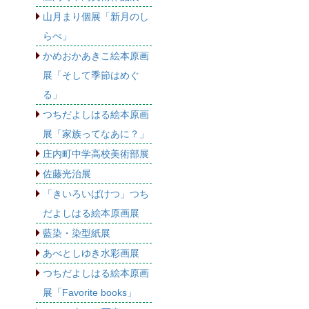
山月まり個展「新月のし
らべ」
かめおかあきこ絵本原画
展「そして季節はめぐ
る」
つちだよしはる絵本原画
展「家族ってなあに？」
庄内町中学高校美術部展
佐藤光治展
「きいろいばけつ」つち
だよしはる絵本原画展
藍染・染型紙展
あべとしゆき水彩画展
つちだよしはる絵本原画
展「Favorite books」