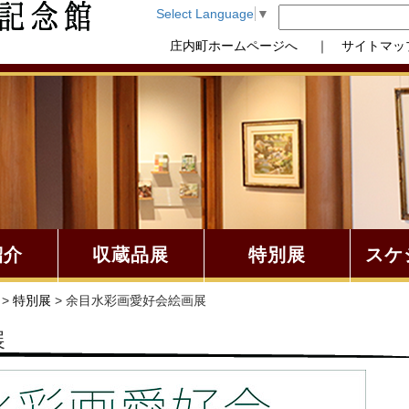
Select Language
▼
庄内町ホームページへ
｜ サイトマッ
紹介
収蔵品展
特別展
スケ
>
特別展
> 余目水彩画愛好会絵画展
展