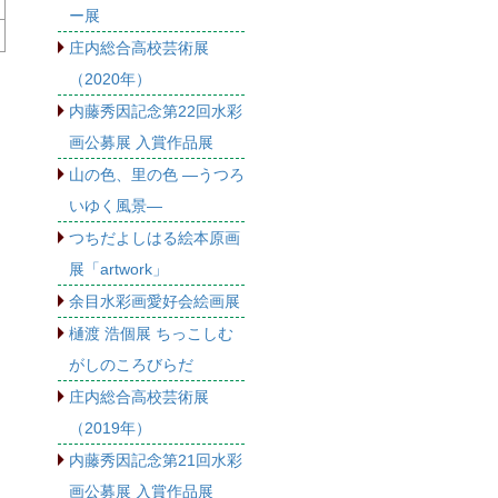
ー展
庄内総合高校芸術展
（2020年）
内藤秀因記念第22回水彩
画公募展 入賞作品展
山の色、里の色 ―うつろ
いゆく風景―
つちだよしはる絵本原画
展「artwork」
余目水彩画愛好会絵画展
樋渡 浩個展 ちっこしむ
がしのころびらだ
庄内総合高校芸術展
（2019年）
内藤秀因記念第21回水彩
画公募展 入賞作品展