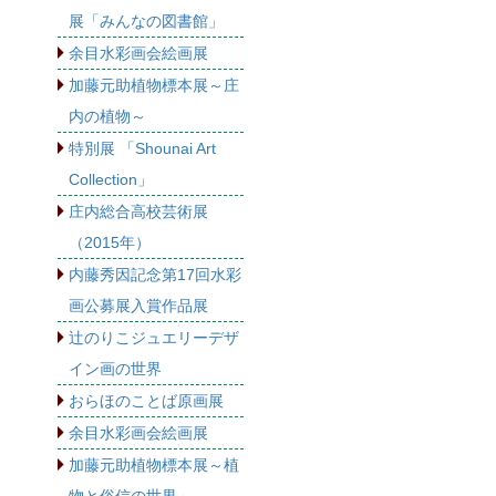
展「みんなの図書館」
余目水彩画会絵画展
加藤元助植物標本展～庄
内の植物～
特別展 「Shounai Art
Collection」
庄内総合高校芸術展
（2015年）
内藤秀因記念第17回水彩
画公募展入賞作品展
辻のりこジュエリーデザ
イン画の世界
おらほのことば原画展
余目水彩画会絵画展
加藤元助植物標本展～植