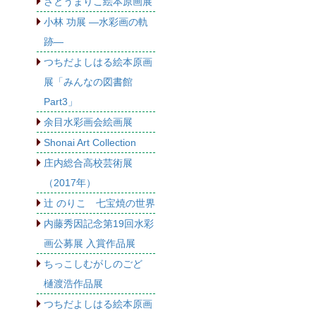
さとうまりこ絵本原画展
小林 功展 ―水彩画の軌
跡―
つちだよしはる絵本原画
展「みんなの図書館
Part3」
余目水彩画会絵画展
Shonai Art Collection
庄内総合高校芸術展
（2017年）
辻 のりこ 七宝焼の世界
内藤秀因記念第19回水彩
画公募展 入賞作品展
ちっこしむがしのごど
樋渡浩作品展
つちだよしはる絵本原画