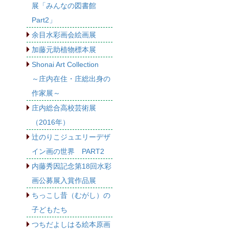
展「みんなの図書館
Part2」
余目水彩画会絵画展
加藤元助植物標本展
Shonai Art Collection
～庄内在住・庄総出身の
作家展～
庄内総合高校芸術展
（2016年）
辻のりこジュエリーデザ
イン画の世界 PART2
内藤秀因記念第18回水彩
画公募展入賞作品展
ちっこし昔（むがし）の
子どもたち
つちだよしはる絵本原画