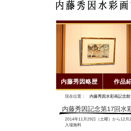
内藤秀因略歴
作品
現在位置：
内藤秀因水彩画記念館
内藤秀因記念第17回水
2014年11月29日（土曜）から12
入場無料