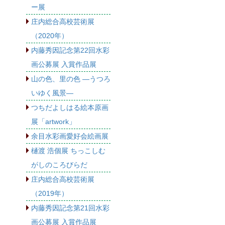
ー展
庄内総合高校芸術展
（2020年）
内藤秀因記念第22回水彩
画公募展 入賞作品展
山の色、里の色 ―うつろ
いゆく風景―
つちだよしはる絵本原画
展「artwork」
余目水彩画愛好会絵画展
樋渡 浩個展 ちっこしむ
がしのころびらだ
庄内総合高校芸術展
（2019年）
内藤秀因記念第21回水彩
画公募展 入賞作品展