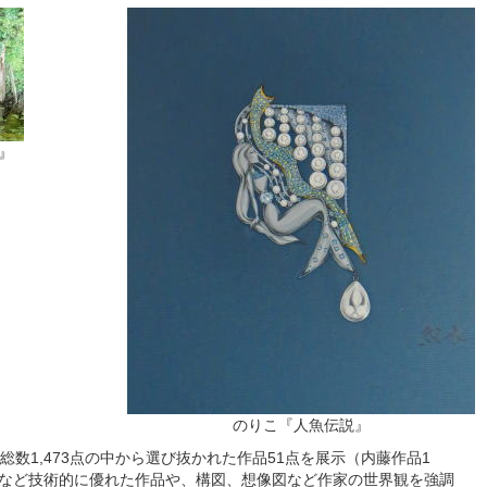
』
のりこ『人魚伝説』
総数1,473点の中から選び抜かれた作品51点を展示（内藤作品1
など技術的に優れた作品や、構図、想像図など作家の世界観を強調