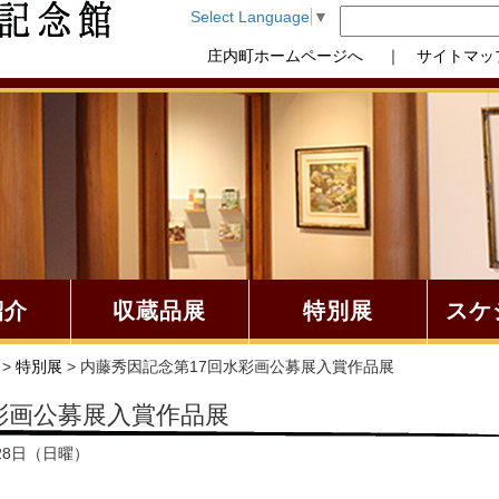
Select Language
▼
庄内町ホームページへ
｜ サイトマッ
紹介
収蔵品展
特別展
スケ
>
特別展
> 内藤秀因記念第17回水彩画公募展入賞作品展
彩画公募展入賞作品展
月28日（日曜）