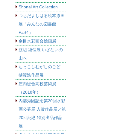
Shonai Art Collection
つちだよしはる絵本原画
展「みんなの図書館
Part4」
余目水彩画会絵画展
渡辺 綾個展 いざないの
山へ
ちっこしむがしのごど
樋渡浩作品展
庄内総合高校芸術展
（2018年）
内藤秀因記念第20回水彩
画公募展 入賞作品展／第
20回記念 特別出品作品
展