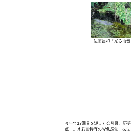
佐藤昌和『光る雨音
今年で17回目を迎えた公募展。応募
点）。水彩画特有の彩色感覚、技法