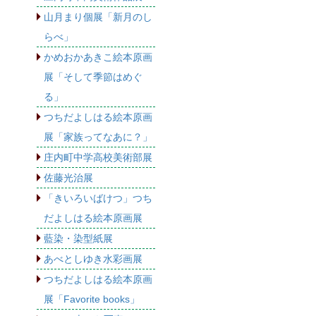
山月まり個展「新月のし
らべ」
かめおかあきこ絵本原画
展「そして季節はめぐ
る」
つちだよしはる絵本原画
展「家族ってなあに？」
庄内町中学高校美術部展
佐藤光治展
「きいろいばけつ」つち
だよしはる絵本原画展
藍染・染型紙展
あべとしゆき水彩画展
つちだよしはる絵本原画
展「Favorite books」