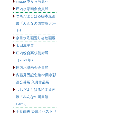
image 本から写真へ
庄内水彩画会会員展
つちだよしはる絵本原画
展「みんなの図書館 パー
ト6」
余目水彩画愛好会絵画展
太田萬里展
庄内総合高校芸術展
（2021年）
庄内水彩画会会員展
内藤秀因記念第23回水彩
画公募展 入賞作品展
つちだよしはる絵本原画
展「みんなの図書館
Part5」
千葉由香 染織タペストリ