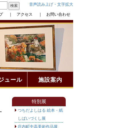
音声読み上げ・文字拡大
プ
｜ アクセス
｜ お問い合わせ
ジュール
施設案内
特別展
つちだよしはる 絵本・紙
しばいづくし展
庄内町中高美術作品展