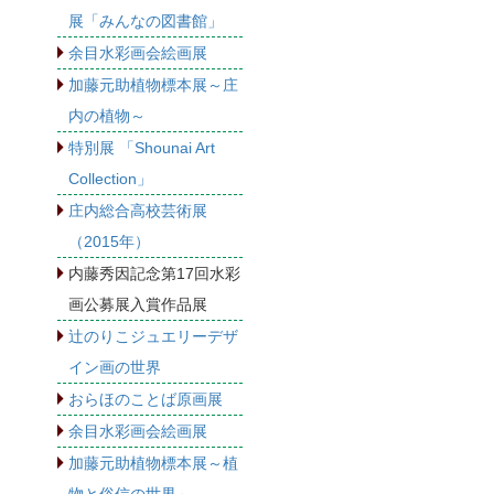
展「みんなの図書館」
余目水彩画会絵画展
加藤元助植物標本展～庄
内の植物～
特別展 「Shounai Art
Collection」
庄内総合高校芸術展
（2015年）
内藤秀因記念第17回水彩
画公募展入賞作品展
辻のりこジュエリーデザ
イン画の世界
おらほのことば原画展
余目水彩画会絵画展
加藤元助植物標本展～植