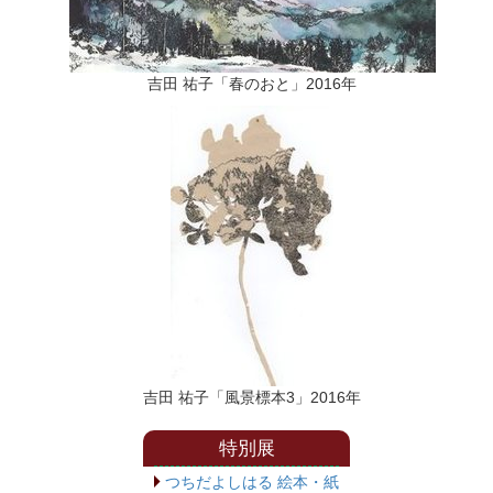
吉田 祐子「春のおと」2016年
吉田 祐子「風景標本3」2016年
特別展
つちだよしはる 絵本・紙