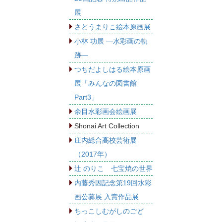
展
さとうまりこ絵本原画展
小林 功展 ―水彩画の軌
跡―
つちだよしはる絵本原画
展「みんなの図書館
Part3」
余目水彩画会絵画展
Shonai Art Collection
庄内総合高校芸術展
（2017年）
辻 のりこ 七宝焼の世界
内藤秀因記念第19回水彩
画公募展 入賞作品展
ちっこしむがしのごど