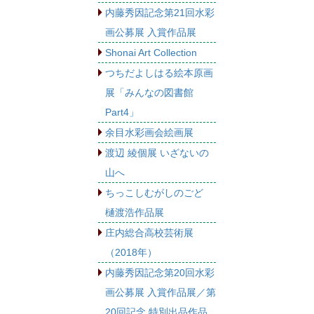
内藤秀因記念第21回水彩
画公募展 入賞作品展
Shonai Art Collection
つちだよしはる絵本原画
展「みんなの図書館
Part4」
余目水彩画会絵画展
渡辺 綾個展 いざないの
山へ
ちっこしむがしのごど
樋渡浩作品展
庄内総合高校芸術展
（2018年）
内藤秀因記念第20回水彩
画公募展 入賞作品展／第
20回記念 特別出品作品