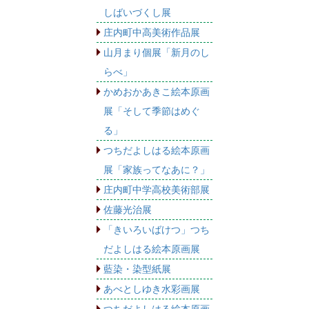
しばいづくし展
庄内町中高美術作品展
山月まり個展「新月のし
らべ」
かめおかあきこ絵本原画
展「そして季節はめぐ
る」
つちだよしはる絵本原画
展「家族ってなあに？」
庄内町中学高校美術部展
佐藤光治展
「きいろいばけつ」つち
だよしはる絵本原画展
藍染・染型紙展
あべとしゆき水彩画展
つちだよしはる絵本原画