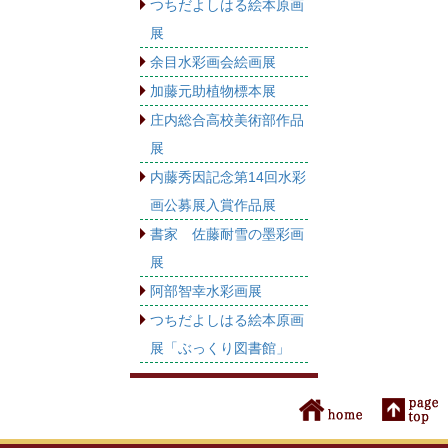
つちだよしはる絵本原画
展
余目水彩画会絵画展
加藤元助植物標本展
庄内総合高校美術部作品
展
内藤秀因記念第14回水彩
画公募展入賞作品展
書家 佐藤耐雪の墨彩画
展
阿部智幸水彩画展
つちだよしはる絵本原画
展「ぶっくり図書館」