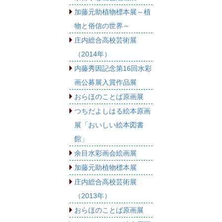
加藤元助植物標本展～植
物と俗信の世界～
庄内総合高校芸術展
（2014年）
内藤秀因記念第16回水彩
画公募展入賞作品展
おらほのことば原画展
つちだよしはる絵本原画
展「おいしい絵本図書
館」
余目水彩画会絵画展
加藤元助植物標本展
庄内総合高校芸術展
（2013年）
おらほのことば原画展