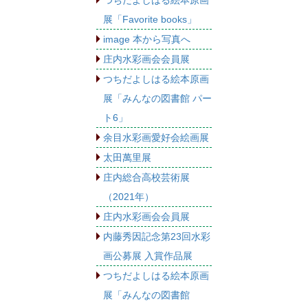
展「Favorite books」
image 本から写真へ
庄内水彩画会会員展
つちだよしはる絵本原画
展「みんなの図書館 パー
ト6」
余目水彩画愛好会絵画展
太田萬里展
庄内総合高校芸術展
（2021年）
庄内水彩画会会員展
内藤秀因記念第23回水彩
画公募展 入賞作品展
つちだよしはる絵本原画
展「みんなの図書館