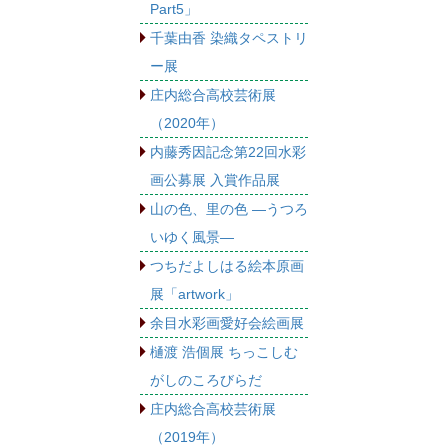
Part5」
千葉由香 染織タペストリ
ー展
庄内総合高校芸術展
（2020年）
内藤秀因記念第22回水彩
画公募展 入賞作品展
山の色、里の色 ―うつろ
いゆく風景―
つちだよしはる絵本原画
展「artwork」
余目水彩画愛好会絵画展
樋渡 浩個展 ちっこしむ
がしのころびらだ
庄内総合高校芸術展
（2019年）