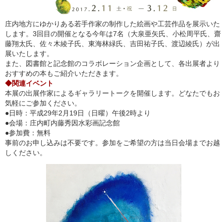
庄内地方にゆかりある若手作家の制作した絵画や工芸作品を展示いた
します。3回目の開催となる今年は7名（大泉亜矢氏、小松周平氏、齋
藤翔太氏、佐々木綾子氏、東海林緑氏、吉田祐子氏、渡辺綾氏）が出
展いたします。
また、図書館と記念館のコラボレーション企画として、各出展者より
おすすめの本もご紹介いただきます。
◆関連イベント
本展の出展作家によるギャラリートークを開催します。どなたでもお
気軽にご参加ください。
●日時：平成29年2月19日（日曜）午後2時より
●会場：庄内町内藤秀因水彩画記念館
●参加費：無料
事前のお申し込みは不要です。参加をご希望の方は当日会場までお越
しください。