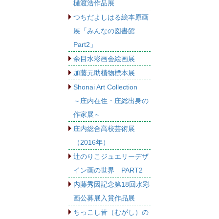
樋渡浩作品展
つちだよしはる絵本原画
展「みんなの図書館
Part2」
余目水彩画会絵画展
加藤元助植物標本展
Shonai Art Collection
～庄内在住・庄総出身の
作家展～
庄内総合高校芸術展
（2016年）
辻のりこジュエリーデザ
イン画の世界 PART2
内藤秀因記念第18回水彩
画公募展入賞作品展
ちっこし昔（むがし）の