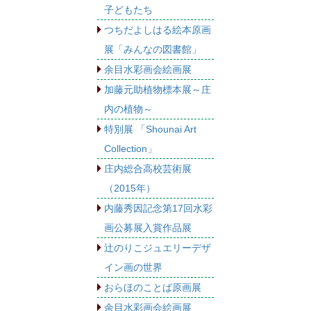
子どもたち
つちだよしはる絵本原画
展「みんなの図書館」
余目水彩画会絵画展
加藤元助植物標本展～庄
内の植物～
特別展 「Shounai Art
Collection」
庄内総合高校芸術展
（2015年）
内藤秀因記念第17回水彩
画公募展入賞作品展
辻のりこジュエリーデザ
イン画の世界
おらほのことば原画展
余目水彩画会絵画展