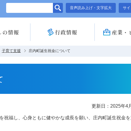
このページの本文へ移動
音声読み上げ・文字拡大
サイ
しの情報
行政情報
産業・
子育て支援
庄内町誕生祝金について
て
更新日：2025年4
を祝福し、心身ともに健やかな成長を願い、庄内町誕生祝金を