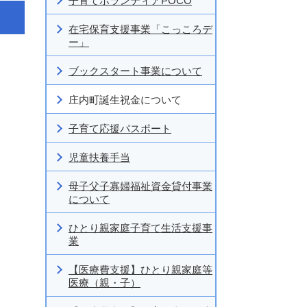
子育てボランティアPOCO
在宅保育支援事業「こっころデ
ー」
ブックスタート事業について
庄内町誕生祝金について
子育て応援パスポート
児童扶養手当
母子父子寡婦福祉資金貸付事業
について
ひとり親家庭子育て生活支援事
業
【医療費支援】ひとり親家庭等
医療（親・子）