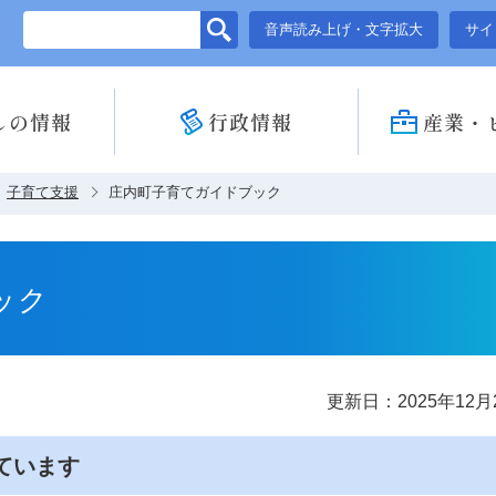
このページの本文へ移動
音声読み上げ・文字拡大
サイ
しの情報
行政情報
産業・
子育て支援
庄内町子育てガイドブック
ック
更新日：2025年12月
ています