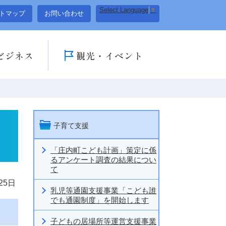
Select Language
▼
トマップ
お問い合わせ
ビジネス
観光・イベント
子育て支援
「庄内町こども計画」策定に係
るアンケート調査の結果につい
て
25日
乳児等通園支援事業「こども誰
でも通園制度」を開始します
子どもの居場所等運営支援事業