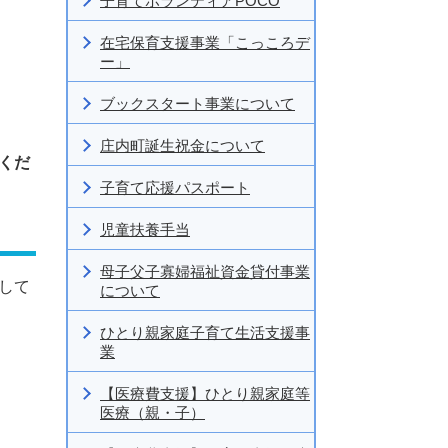
子育てボランティアPOCO
在宅保育支援事業「こっころデ
ー」
ブックスタート事業について
庄内町誕生祝金について
くだ
子育て応援パスポート
児童扶養手当
母子父子寡婦福祉資金貸付事業
して
について
ひとり親家庭子育て生活支援事
業
【医療費支援】ひとり親家庭等
医療（親・子）