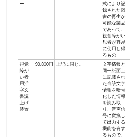
ー
式により記
録された図
書の再生が
可能な製品
であって、
視覚障がい
児者が容易
に使用し得
るもの
視覚
99,800円
上記に同じ。
文字情報と
障が
同一紙面上
い者
に記載され
用活
た当該文字
字文
情報を暗号
書読
化した情報
上げ
を読み取
装置
り、音声信
号に変換し
て出力する
機能を有す
るもので、