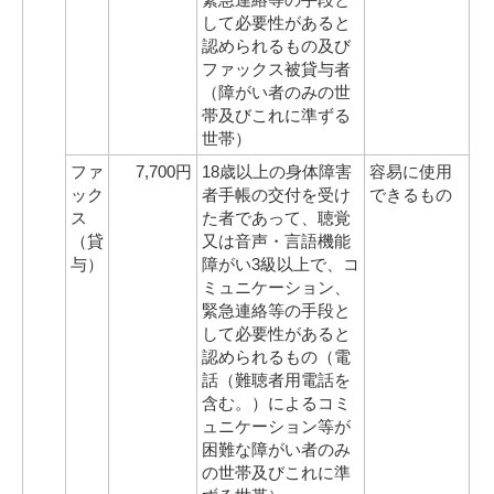
して必要性があると
認められるもの及び
ファックス被貸与者
（障がい者のみの世
帯及びこれに準ずる
世帯）
ファ
7,700円
18歳以上の身体障害
容易に使用
ック
者手帳の交付を受け
できるもの
ス
た者であって、聴覚
（貸
又は音声・言語機能
与）
障がい3級以上で、コ
ミュニケーション、
緊急連絡等の手段と
して必要性があると
認められるもの（電
話（難聴者用電話を
含む。）によるコミ
ュニケーション等が
困難な障がい者のみ
の世帯及びこれに準