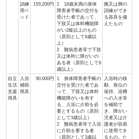
訓練
159,200円
1 18歳未満の身体
腕又は脚の
用ベ
障害者手帳の交付を
訓練ができ
ッド
受けた者であって、
る器具を備
下肢又は体幹機能障
えたもの
がい2級以上のもの
（原則として6歳以
上）
2 難病患者等で下肢
又は体幹に障がいの
ある者（原則として6
歳以上）
自立
入浴
90,000円
1 身体障害者手帳の
入浴時の移
生活
補助
交付を受けた者であ
動、座位の
支援
用具
って、下肢又は体幹
保持、浴槽
用具
機能障がいを有す
への入水等
る、入浴に介助を必
を補助で
要とするもの（原則
き、障がい
として3歳以上）
児者又は介
2 難病患者等で入浴
護者が容易
に介助を要する者
に使用でき
（原則として3歳以
るもの。た