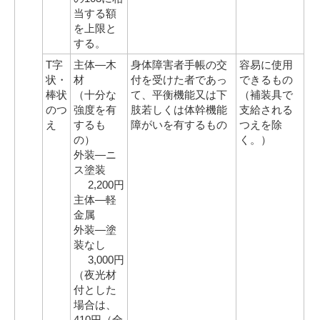
当する額
を上限と
する。
T字
主体―木
身体障害者手帳の交
容易に使用
状・
材
付を受けた者であっ
できるもの
棒状
（十分な
て、平衡機能又は下
（補装具で
のつ
強度を有
肢若しくは体幹機能
支給される
え
するも
障がいを有するもの
つえを除
の）
く。）
外装―ニ
ス塗装
2,200円
主体―軽
金属
外装―塗
装なし
3,000円
（夜光材
付とした
場合は、
410円（全