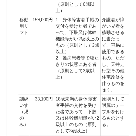
（原則として6歳以
上）
移動
159,000円
1 身体障害者手帳の
介護者が障
用リ
交付を受けた者であ
がい児者を
フト
って、下肢又は体幹
移動させる
機能障がい2級以上の
に当たっ
もの（原則として3歳
て、容易に
以上）
使用できる
2 難病患者等で寝た
もの。ただ
きりの状態にある者
し、天井走
（原則として3歳以
行型その他
上）
住宅改修を
伴うものを
除く。
訓練
33,100円
18歳未満の身体障害
原則として
いす
者手帳の交付を受け
附属のテー
（児
た者であって、下肢
ブルを付け
の
又は体幹機能障がい2
るものとす
み）
級以上のもの（原則
る。
として3歳以上）