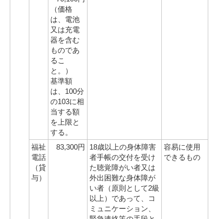
（価格
は、電池
又は充電
器を含む
ものであ
るこ
と。）
基準額
は、100分
の103に相
当する額
を上限と
する。
福祉
83,300円
18歳以上の身体障害
容易に使用
電話
者手帳の交付を受け
できるもの
（貸
た聴覚障がい者又は
与）
外出困難な身体障が
い者（原則として2級
以上）であって、コ
ミュニケーション、
緊急連絡等の手段と