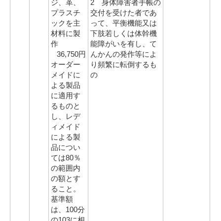
ジ、革、
2 身体障害者手帳の
プラスチ
交付を受けた者であ
ックを主
って、平衡機能又は
材料に製
下肢若しくは体幹機
作
能障がいを有し、て
36,750円
んかんの発作等によ
オーダー
り頻繁に転倒するも
メイドに
の
よる製品
に適用す
るものと
し、レデ
ィメイド
による製
品につい
ては80％
の範囲内
の額とす
ること。
基準額
は、100分
の103に相