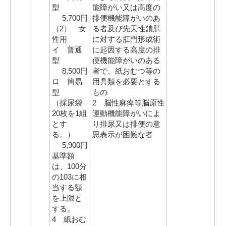
型
能障がい又は高度の
5,700円
排便機能障がいのあ
（2） 女
る者及び先天性鎖肛
性用
に対する肛門形成術
イ 普通
に起因する高度の排
型
便機能障がいのある
8,500円
者で、紙おむつ等の
ロ 簡易
用具類を必要とする
型
もの
（採尿袋
2 脳性麻痺等脳原性
20枚を1組
運動機能障がいによ
とす
り排尿又は排便の意
る。）
思表示が困難な者
5,900円
基準額
は、100分
の103に相
当する額
を上限と
する。
4 紙おむ