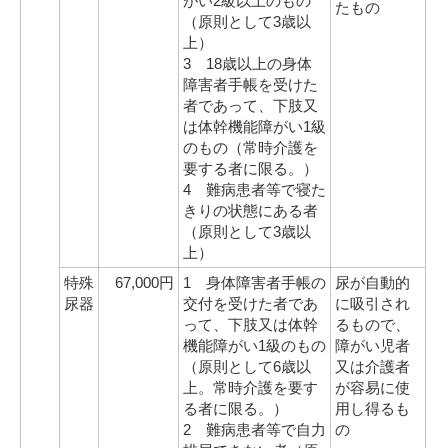
がい2級以上のもの
たもの
（原則として3歳以
上）
3 18歳以上の身体
障害者手帳を受けた
者であって、下肢又
は体幹機能障がい1級
のもの（常時介護を
要する者に限る。）
4 難病患者等で寝た
きりの状態にある者
（原則として3歳以
上）
特殊
67,000円
1 身体障害者手帳の
尿が自動的
尿器
交付を受けた者であ
に吸引され
って、下肢又は体幹
るもので、
機能障がい1級のもの
障がい児者
（原則として6歳以
又は介護者
上。常時介護を要す
が容易に使
る者に限る。）
用し得るも
2 難病患者等で自力
の