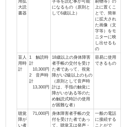
用拡
字等を読む事が可能
刷物等）の
大読
になるもの（原則と
上に置くこ
書器
して6歳以上）
とで、簡単
に拡大され
た画像（文
字等）をモ
ニターに映
し出せるも
の
盲人
1 触読時
18歳以上の身体障害
容易に使用
用時
計
者手帳の交付を受け
できるもの
計
10,300円
た者であって、視覚
2 音声時
障がい2級以上のもの
計
（原則として音声時
13,300円
計は、手指の触覚に
障がいがある等のた
め触読式時計の使用
が困難な者）
聴覚
71,000円
身体障害者手帳の交
一般の電話
障が
付を受けた者であっ
に接続する
い者
て、聴覚又は発声・
ことがで