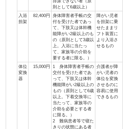
排尿できない者（原
則として6歳以上）
入浴
82,400円
身体障害者手帳の交
障がい児者
担架
付を受けた者であっ
を担架に乗
て、下肢又は体幹機
せたままリ
能障がい2級以上のも
フト装置に
の（原則として3歳以
より入浴さ
上。入浴に当たっ
せるもの
て、家族等の介助を
要する者に限る。）
体位
15,000円
1 身体障害者手帳の
介護者が障
変換
交付を受けた者であ
がい児者の
器
って、下肢又は体幹
体位を変換
機能障がい2級以上の
させるのに
もの（原則として6歳
容易に使用
以上。下着交換等に
できるもの
当たって、家族等の
介助を必要とする者
に限る。）
2 難病患者等で寝た
きりの状態にある者