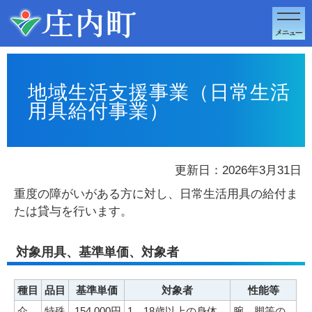
このページの本文へ移動
地域生活支援事業（日常生活
用具給付事業）
更新日：2026年3月31日
重度の障がいがある方に対し、日常生活用具の給付ま
たは貸与を行います。
対象用具、基準単価、対象者
種目
品目
基準単価
対象者
性能等
介
特殊
154,000円
1 18歳以上の身体
腕、脚等の