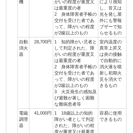
機
がいの程度が重度又
により感知
は最重度の者
し、音又は
2 身体障害者手帳の
光を発し屋
交付を受けた者であ
外にも警報
って、障がいの程度
ブザーで知
が2級以上のもの
らせるもの
自動
28,700円
1 知的障がい児者と
室内温度の
消火
して判定された、障
異常上昇又
器
がいの程度が重度又
は炎の接触
は最重度の者
で自動的に
2 身体障害者手帳の
消火液を噴
交付を受けた者であ
射し初期火
って、障がいの程度
災を消火で
が2級以上のもの
きるもの
3 火災発生の感知及
び避難が著しく困難
な難病患者等
電磁
41,000円
1 18歳以上の知的
容易に使用
調理
障がい者として判定
できるもの
器
された、障がいの程
度が重度又は最重度