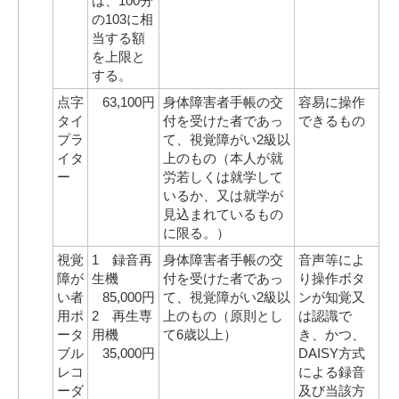
は、100分
の103に相
当する額
を上限と
する。
点字
63,100円
身体障害者手帳の交
容易に操作
タイ
付を受けた者であっ
できるもの
プラ
て、視覚障がい2級以
イタ
上のもの（本人が就
ー
労若しくは就学して
いるか、又は就学が
見込まれているもの
に限る。）
視覚
1 録音再
身体障害者手帳の交
音声等によ
障が
生機
付を受けた者であっ
り操作ボタ
い者
85,000円
て、視覚障がい2級以
ンが知覚又
用ポ
2 再生専
上のもの（原則とし
は認識で
ータ
用機
て6歳以上）
き、かつ、
ブル
35,000円
DAISY方式
レコ
による録音
ーダ
及び当該方