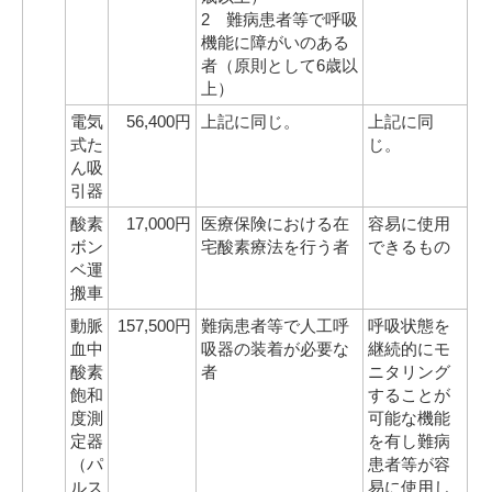
2 難病患者等で呼吸
機能に障がいのある
者（原則として6歳以
上）
電気
56,400円
上記に同じ。
上記に同
式た
じ。
ん吸
引器
酸素
17,000円
医療保険における在
容易に使用
ボン
宅酸素療法を行う者
できるもの
ベ運
搬車
動脈
157,500円
難病患者等で人工呼
呼吸状態を
血中
吸器の装着が必要な
継続的にモ
酸素
者
ニタリング
飽和
することが
度測
可能な機能
定器
を有し難病
（パ
患者等が容
ルス
易に使用し