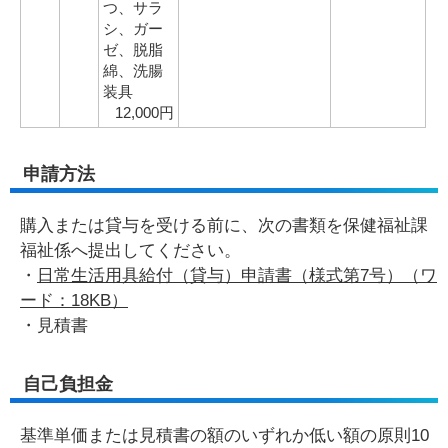
つ、サラ
シ、ガー
ゼ、脱脂
綿、洗腸
装具
12,000円
申請方法
購入または貸与を受ける前に、次の書類を保健福祉課
福祉係へ提出してください。
・
日常生活用具給付（貸与）申請書（様式第7号）（ワ
ード：18KB）
・見積書
自己負担金
基準単価または見積書の額のいずれか低い額の原則10