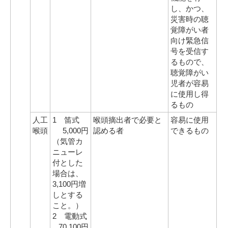
し、かつ、
災害時の聴
覚障がい者
向け緊急信
号を受信す
るもので、
聴覚障がい
児者が容易
に使用し得
るもの
人工
1 笛式
喉頭摘出者で必要と
容易に使用
喉頭
5,000円
認める者
できるもの
（気管カ
ニューレ
付とした
場合は、
3,100円増
しとする
こと。）
2 電動式
70,100円