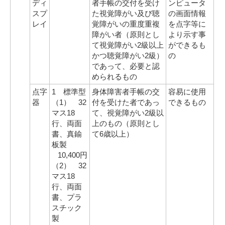
ディ
者手帳の交付を受け
ンピュータ
スプ
た視覚障がい及び聴
の画面情報
レイ
覚障がいの重度重複
を点字等に
障がい者（原則とし
より示す事
て視覚障がい2級以上
ができるも
かつ聴覚障がい2級）
の
であって、必要と認
められるもの
点字
1 標準型
身体障害者手帳の交
容易に使用
器
（1） 32
付を受けた者であっ
できるもの
マス18
て、視覚障がい2級以
行、両面
上のもの（原則とし
書、真鍮
て6歳以上）
板製
10,400円
（2） 32
マス18
行、両面
書、プラ
スチック
製