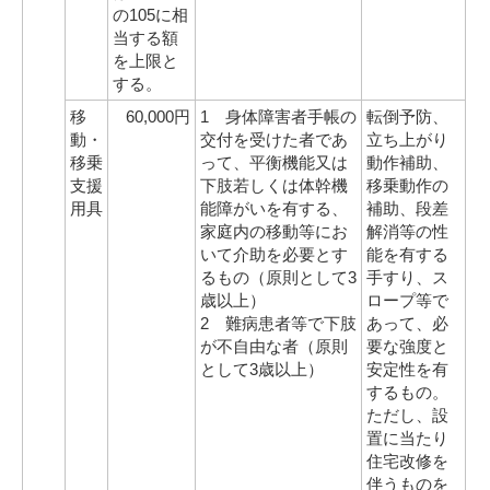
の105に相
当する額
を上限と
する。
移
60,000円
1 身体障害者手帳の
転倒予防、
動・
交付を受けた者であ
立ち上がり
移乗
って、平衡機能又は
動作補助、
支援
下肢若しくは体幹機
移乗動作の
用具
能障がいを有する、
補助、段差
家庭内の移動等にお
解消等の性
いて介助を必要とす
能を有する
るもの（原則として3
手すり、ス
歳以上）
ロープ等で
2 難病患者等で下肢
あって、必
が不自由な者（原則
要な強度と
として3歳以上）
安定性を有
するもの。
ただし、設
置に当たり
住宅改修を
伴うものを