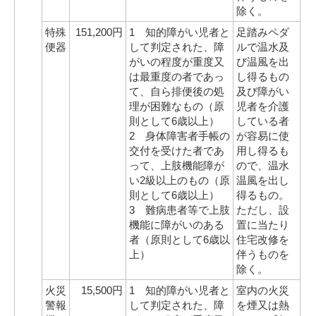
除く。
特殊
151,200円
1 知的障がい児者と
足踏みペダ
便器
して判定された、障
ルで温水及
がいの程度が重度又
び温風を出
は最重度の者であっ
し得るもの
て、自ら排便後の処
及び障がい
理が困難なもの（原
児者を介護
則として6歳以上）
している者
2 身体障害者手帳の
が容易に使
交付を受けた者であ
用し得るも
って、上肢機能障が
ので、温水
い2級以上のもの（原
温風を出し
則として6歳以上）
得るもの。
3 難病患者等で上肢
ただし、設
機能に障がいのある
置に当たり
者（原則として6歳以
住宅改修を
上）
伴うものを
除く。
火災
15,500円
1 知的障がい児者と
室内の火災
警報
して判定された、障
を煙又は熱