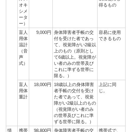
オキ
得るもの
シメ
ータ
ー）
盲人
9,000円
身体障害者手帳の交
容易に使用
用体
付を受けた者であっ
できるもの
温計
て、視覚障がい2級以
（音
上のもの（原則とし
声
て6歳以上。視覚障が
式）
い者のみの世帯及び
これに準ずる世帯に
限る。）
盲人
18,000円
18歳以上の身体障害
上記に同
用体
者手帳の交付を受け
じ。
重計
た者であって、視覚
障がい2級以上のもの
（視覚障がい者のみ
の世帯及びこれに準
ずる世帯に限る。）
情
携帯
98,800円
身体障害者手帳の交
携帯式で、