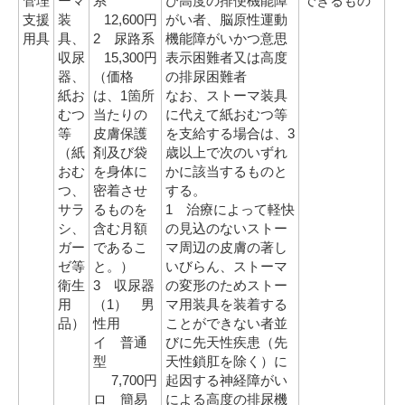
管理
ーマ
系
び高度の排便機能障
できるもの
支援
装
12,600円
がい者、脳原性運動
用具
具、
2 尿路系
機能障がいかつ意思
収尿
15,300円
表示困難者又は高度
器、
（価格
の排尿困難者
紙お
は、1箇所
なお、ストーマ装具
むつ
当たりの
に代えて紙おむつ等
等
皮膚保護
を支給する場合は、3
（紙
剤及び袋
歳以上で次のいずれ
おむ
を身体に
かに該当するものと
つ、
密着させ
する。
サラ
るものを
1 治療によって軽快
シ、
含む月額
の見込のないストー
ガー
であるこ
マ周辺の皮膚の著し
ゼ等
と。）
いびらん、ストーマ
衛生
3 収尿器
の変形のためストー
用
（1） 男
マ用装具を装着する
品）
性用
ことができない者並
イ 普通
びに先天性疾患（先
型
天性鎖肛を除く）に
7,700円
起因する神経障がい
ロ 簡易
による高度の排尿機