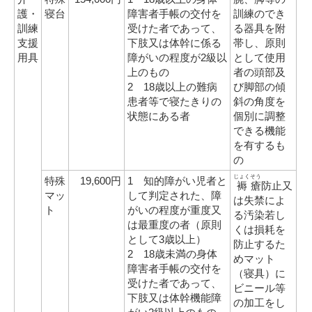
護・
寝台
障害者手帳の交付を
訓練のでき
訓練
受けた者であって、
る器具を附
支援
下肢又は体幹に係る
帯し、原則
用具
障がいの程度が2級以
として使用
上のもの
者の頭部及
2 18歳以上の難病
び脚部の傾
患者等で寝たきりの
斜の角度を
状態にある者
個別に調整
できる機能
を有するも
の
じょく
そう
特殊
19,600円
1 知的障がい児者と
褥
瘡
防止又
マッ
して判定された、障
は失禁によ
ト
がいの程度が重度又
る汚染若し
は最重度の者（原則
くは損耗を
として3歳以上）
防止するた
2 18歳未満の身体
めマット
障害者手帳の交付を
（寝具）に
受けた者であって、
ビニール等
下肢又は体幹機能障
の加工をし