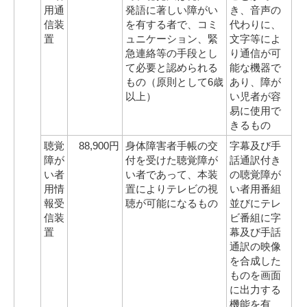
用通
発語に著しい障がい
き、音声の
信装
を有する者で、コミ
代わりに、
置
ュニケーション、緊
文字等によ
急連絡等の手段とし
り通信が可
て必要と認められる
能な機器で
もの（原則として6歳
あり、障が
以上）
い児者が容
易に使用で
きるもの
聴覚
88,900円
身体障害者手帳の交
字幕及び手
障が
付を受けた聴覚障が
話通訳付き
い者
い者であって、本装
の聴覚障が
用情
置によりテレビの視
い者用番組
報受
聴が可能になるもの
並びにテレ
信装
ビ番組に字
置
幕及び手話
通訳の映像
を合成した
ものを画面
に出力する
機能を有