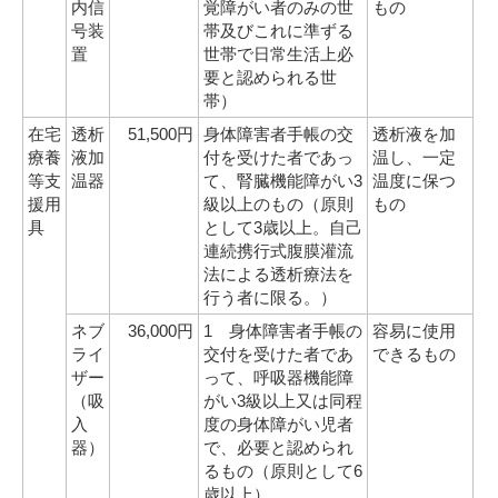
内信
覚障がい者のみの世
もの
号装
帯及びこれに準ずる
置
世帯で日常生活上必
要と認められる世
帯）
在宅
透析
51,500円
身体障害者手帳の交
透析液を加
療養
液加
付を受けた者であっ
温し、一定
等支
温器
て、腎臓機能障がい3
温度に保つ
援用
級以上のもの（原則
もの
具
として3歳以上。自己
連続携行式腹膜灌流
法による透析療法を
行う者に限る。）
ネブ
36,000円
1 身体障害者手帳の
容易に使用
ライ
交付を受けた者であ
できるもの
ザー
って、呼吸器機能障
（吸
がい3級以上又は同程
入
度の身体障がい児者
器）
で、必要と認められ
るもの（原則として6
歳以上）