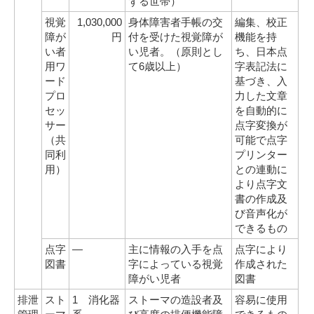
ずる世帯）
視覚
1,030,000
身体障害者手帳の交
編集、校正
障が
円
付を受けた視覚障が
機能を持
い者
い児者。（原則とし
ち、日本点
用ワ
て6歳以上）
字表記法に
ード
基づき、入
プロ
力した文章
セッ
を自動的に
サー
点字変換が
（共
可能で点字
同利
プリンター
用）
との連動に
より点字文
書の作成及
び音声化が
できるもの
点字
―
主に情報の入手を点
点字により
図書
字によっている視覚
作成された
障がい児者
図書
排泄
スト
1 消化器
ストーマの造設者及
容易に使用