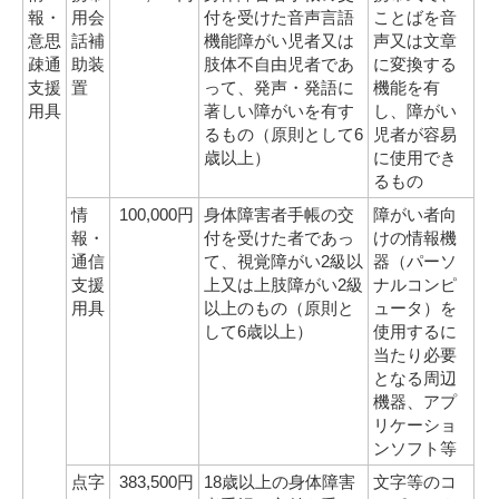
報・
用会
付を受けた音声言語
ことばを音
意思
話補
機能障がい児者又は
声又は文章
疎通
助装
肢体不自由児者であ
に変換する
支援
置
って、発声・発語に
機能を有
用具
著しい障がいを有す
し、障がい
るもの（原則として6
児者が容易
歳以上）
に使用でき
るもの
情
100,000円
身体障害者手帳の交
障がい者向
報・
付を受けた者であっ
けの情報機
通信
て、視覚障がい2級以
器（パーソ
支援
上又は上肢障がい2級
ナルコンピ
用具
以上のもの（原則と
ュータ）を
して6歳以上）
使用するに
当たり必要
となる周辺
機器、アプ
リケーショ
ンソフト等
点字
383,500円
18歳以上の身体障害
文字等のコ