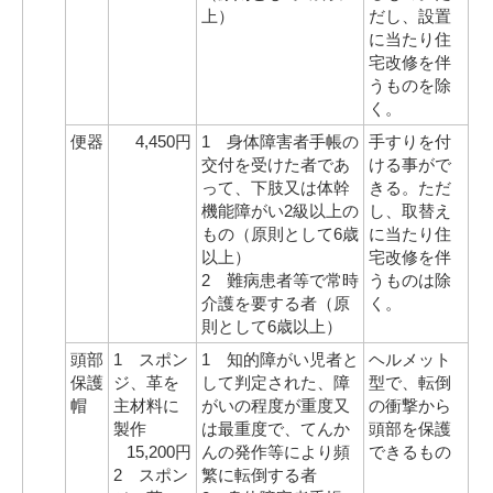
上）
だし、設置
に当たり住
宅改修を伴
うものを除
く。
便器
4,450円
1 身体障害者手帳の
手すりを付
交付を受けた者であ
ける事がで
って、下肢又は体幹
きる。ただ
機能障がい2級以上の
し、取替え
もの（原則として6歳
に当たり住
以上）
宅改修を伴
2 難病患者等で常時
うものは除
介護を要する者（原
く。
則として6歳以上）
頭部
1 スポン
1 知的障がい児者と
ヘルメット
保護
ジ、革を
して判定された、障
型で、転倒
帽
主材料に
がいの程度が重度又
の衝撃から
製作
は最重度で、てんか
頭部を保護
15,200円
んの発作等により頻
できるもの
2 スポン
繁に転倒する者