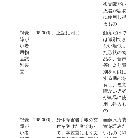
視覚障がい
児者が容易
に使用し得
るもの
視覚
38,000円
上記に同じ。
触覚だけで
障が
は識別でき
い者
ない類似し
用物
た形状の物
品識
品を、音声
別装
等により識
置
別を可能に
する機能を
有し、視覚
障がい児者
が容易に使
用し得るも
の
視覚
198,000円
身体障害者手帳の交
画像入力装
障が
付を受けた者であっ
置を読みた
い者
て、本装置により文
いもの（印