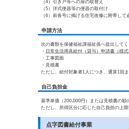
（4）引き戸等への扉の取替え
（5）洋式便器等の便器の取付け
（6）前各号に掲げる住宅改修に附帯して
申請方法
次の書類を保健福祉課福祉係へ提出してく
・
日常生活用具給付（貸与）申請書（様式第
・工事図面
・見積書
ただし、給付対象者1人につき、通算1回
自己負担金
基準単価（200,000円）または見積書の
ただし、所得区分に応じた自己負担の上限
点字図書給付事業