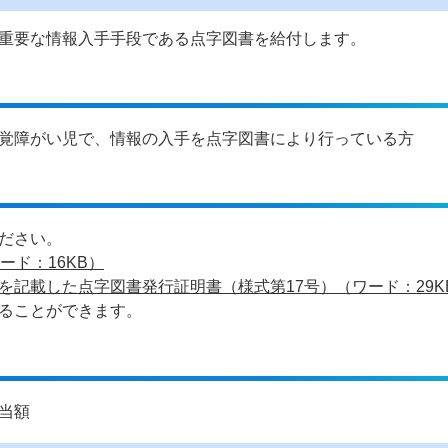
重要な情報入手手段である点字図書を給付します。
覚障がい児で、情報の入手を点字図書により行っている方
ださい。
ード：16KB）
記載した点字図書発行証明書（様式第17号）（ワード：29K
ることができます。
当額