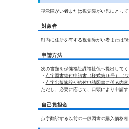
視覚障がい者または視覚障がい児にとって
対象者
町内に住所を有する視覚障がい者または視
申請方法
次の書類を保健福祉課福祉係へ提出してく
・
点字図書給付申請書（様式第16号）（ワ
・
点字出版施設が給付申請図書に係る内容を
ただし、必要に応じて、口頭により申請す
自己負担金
点字翻訳する以前の一般図書の購入価格相