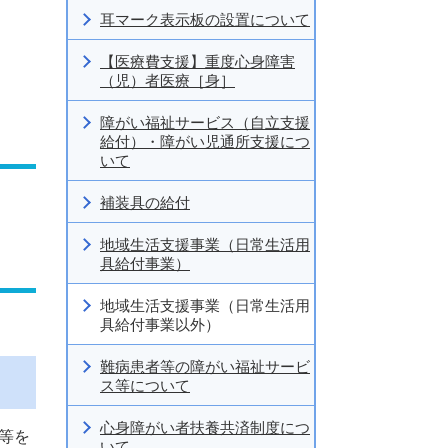
耳マーク表示板の設置について
【医療費支援】重度心身障害
（児）者医療［身］
障がい福祉サービス（自立支援
給付）・障がい児通所支援につ
いて
補装具の給付
地域生活支援事業（日常生活用
具給付事業）
地域生活支援事業（日常生活用
具給付事業以外）
難病患者等の障がい福祉サービ
ス等について
心身障がい者扶養共済制度につ
等を
いて