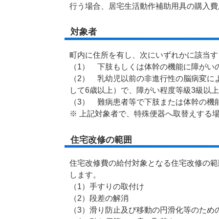
行う場合、居宅生活動作補助用具の購入費
対象者
町内に住所を有し、次にいずれかに該当す
（1） 下肢もしくは体幹の機能に障がい
（2） 乳幼児以前の非進行性の脳病変に
して6歳以上）で、障がい程度等級3級以
（3） 難病患者等で下肢または体幹の機
※ 上記対象者で、特殊便器へ取替えする
住宅改修の範囲
住宅改修費の給付対象となる住宅改修の範
します。
（1）手すりの取付け
（2）段差の解消
（3）滑り防止及び移動の円滑化等のため