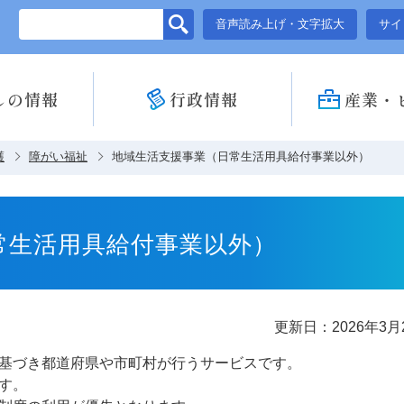
このページの本文へ移動
音声読み上げ・文字拡大
サイ
しの情報
行政情報
産業・
護
障がい福祉
地域生活支援事業（日常生活用具給付事業以外）
常生活用具給付事業以外）
更新日：2026年3月
基づき都道府県や市町村が行うサービスです。
す。