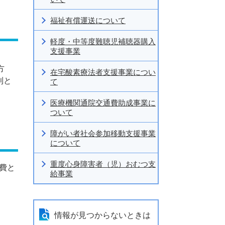
福祉有償運送について
軽度・中等度難聴児補聴器購入
支援事業
方
在宅酸素療法者支援事業につい
則と
て
医療機関通院交通費助成事業に
ついて
障がい者社会参加移動支援事業
について
重度心身障害者（児）おむつ支
費と
給事業
情報が見つからないときは