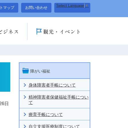
Select Language
▼
トマップ
お問い合わせ
ビジネス
観光・イベント
障がい福祉
身体障害者手帳について
精神障害者保健福祉手帳につい
て
26日
療育手帳について
自立支援医療制度について