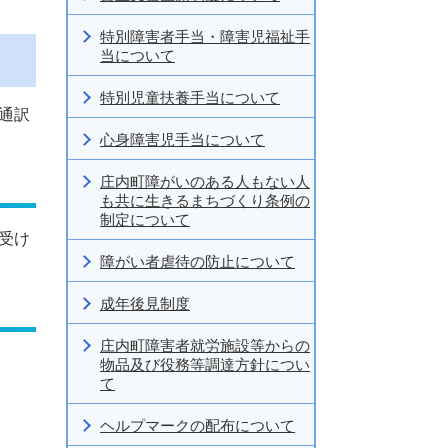
特別障害者手当・障害児福祉手
当について
特別児童扶養手当について
通訳
心身障害児手当について
庄内町障がいのある人もない人
も共に生きるまちづくり条例の
制定について
受け
障がい者虐待の防止について
成年後見制度
庄内町障害者就労施設等からの
物品及び役務等調達方針につい
て
ヘルプマークの配布について