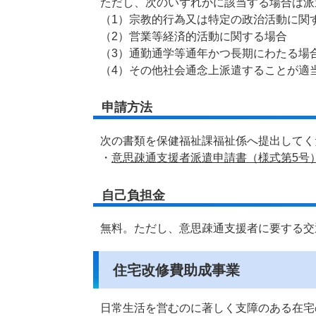
ただし、次のいずれかに該当する場合は派
（1）宗教的行為又は特定の政治活動に関
（2）営業等経済的活動に関する場合
（3）通勤通学等通年かつ長期にわたる場
（4）その他社会通念上派遣することが適
申請方法
次の書類を保健福祉課福祉係へ提出してく
・
意思疎通支援者派遣申請書（様式第5号）
自己負担金
無料。ただし、意思疎通支援者に要する交
住宅改修費助成事業
日常生活を営むのに著しく支障のある在宅