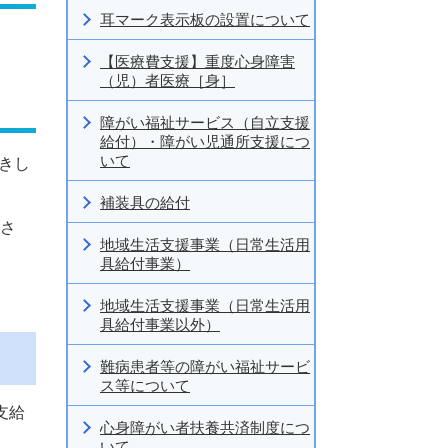
耳マーク表示板の設置について
【医療費支援】重度心身障害
（児）者医療［身］
障がい福祉サービス（自立支援
給付）・障がい児通所支援につ
いて
きし
補装具の給付
ださ
地域生活支援事業（日常生活用
具給付事業）
地域生活支援事業（日常生活用
具給付事業以外）
難病患者等の障がい福祉サービ
ス等について
支給
心身障がい者扶養共済制度につ
いて