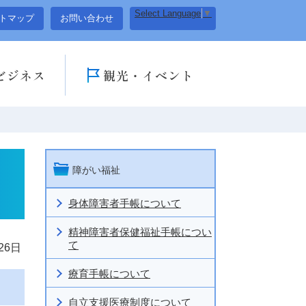
Select Language
▼
トマップ
お問い合わせ
ビジネス
観光・イベント
障がい福祉
身体障害者手帳について
精神障害者保健福祉手帳につい
て
26日
療育手帳について
自立支援医療制度について