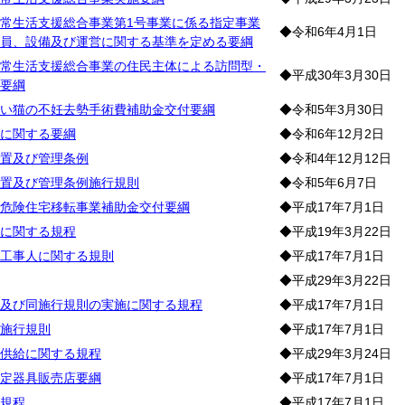
常生活支援総合事業第1号事業に係る指定事業
◆令和6年4月1日
員、設備及び運営に関する基準を定める要綱
常生活支援総合事業の住民主体による訪問型・
◆平成30年3月30日
要綱
い猫の不妊去勢手術費補助金交付要綱
◆令和5年3月30日
に関する要綱
◆令和6年12月2日
置及び管理条例
◆令和4年12月12日
置及び管理条例施行規則
◆令和5年6月7日
危険住宅移転事業補助金交付要綱
◆平成17年7月1日
に関する規程
◆平成19年3月22日
工事人に関する規則
◆平成17年7月1日
◆平成29年3月22日
及び同施行規則の実施に関する規程
◆平成17年7月1日
施行規則
◆平成17年7月1日
供給に関する規程
◆平成29年3月24日
定器具販売店要綱
◆平成17年7月1日
規程
◆平成17年7月1日