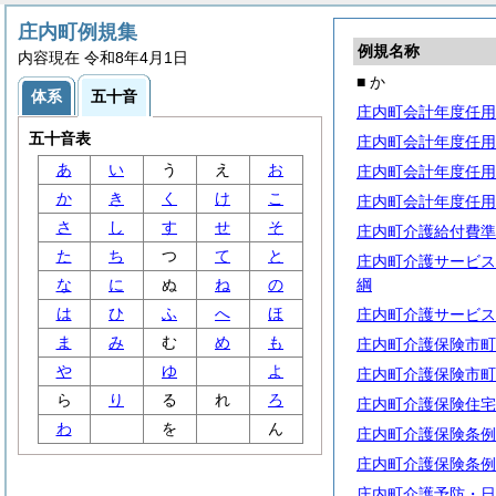
庄内町例規集
例規名称
内容現在 令和8年4月1日
■ か
体系
五十音
庄内町会計年度任用
五十音表
庄内町会計年度任用
あ
い
う
え
お
庄内町会計年度任用
か
き
く
け
こ
庄内町会計年度任用
さ
し
す
せ
そ
庄内町介護給付費準
た
ち
つ
て
と
庄内町介護サービス
な
に
ぬ
ね
の
綱
は
ひ
ふ
へ
ほ
庄内町介護サービス
ま
み
む
め
も
庄内町介護保険市町
や
ゆ
よ
庄内町介護保険市町
ら
り
る
れ
ろ
庄内町介護保険住宅
わ
を
ん
庄内町介護保険条例
庄内町介護保険条例
庄内町介護予防・日